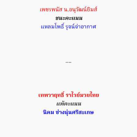
เพชรพนัส น.อนุวัฒน์ยิมส์
ชนะคะแนน
แหลมโพธิ์ รุจน์จ่าอากาศ
….
เทพวาฤทธิ์ ราไวย์มวยไทย
แพ้คะแนน
นิคม ช่างนุ่นศรีสะเกษ