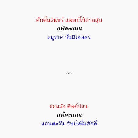
ศักดิ์นรินทร์ แพทย์โบ้ตาลสุม
แพ้คะแนน
ธนูทอง วันดีเกษตร
….
ซ่อนรัก ศิษย์ปจว.
แพ้คะแนน
แก่นตะวัน ศิษย์เพิ่มศักดิ์