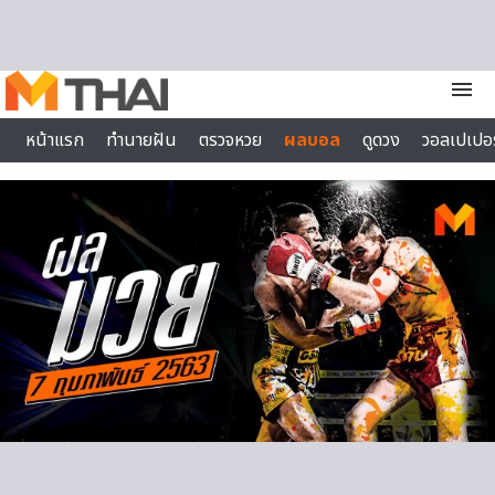
Skip to content
menu
หน้าแรก
ทำนายฝัน
ตรวจหวย
ผลบอล
ดูดวง
วอลเปเปอร
ไลฟ์สไตล์