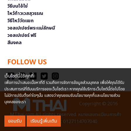
วิธีบนไอ้ไข่
ไหว้ท้าวเวสสุวรรณ
วิธีไหว้วัดแขก
วอลเปเปอร์พระแม่ลักษมี
วอลเปเปอร์ ฟรี
สีมงคล
FOLLOW US
เว็บไซต์นี้ใช้คุกกี้
เพื่อการนำเสนอเนื้อหาที่ดี รวมถึงการจัดการข้อมูลส่วนบุคคล เพื่อให้คุณได้รับ
ประสบการณ์ที่ดีบนบริการของเว็บไซต์เรา หากคุณใช้บริการเว็บไซต์นี้ต่อไปโดย
ไม่มีการปรับตั้งค่าใดๆนั้น แสดงว่าคุณยอมรับนโยบายคุกกี้และนโยบายส่วน
บุคคลของเรา
Copyright © 2016
MThai.com All rights reserved. หมายเลขทะเบียนการค้า
ยอมรับ
เรียนรู้เพิ่มเติม
อิเล็กทรอนิกส์ : 0127114707040