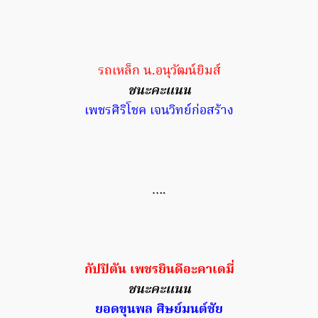
รถเหล็ก น.อนุวัฒน์ยิมส์
ชนะคะแนน
เพชรศิริโชค เจนวิทย์ก่อสร้าง
….
กัปปิตัน เพชรยินดีอะคาเดมี่
ชนะคะแนน
ยอดขุนพล ศิษย์มนต์ชัย