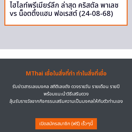
ไฮไลท์พรีเมียร์ลีก ล่าสุด คริสตัล พาเลซ
vs น็อตติ้งแฮม ฟอเรสต์ (24-08-68)
MThai เชื่อในสิ่งที่ทำ ทำในสิ่งที่เชื่อ
รับข่าวสารเลขมงคล สถิติเลขดัง ดวงรายวัน รายเดือน รายปี
พร้อมแนะนำวิธีเสริมดวง
ลุ้นรับรางวัลจากกิจกรรมเสริมความเป็นมงคลให้กับตัวท่านเอง
เปิดสมัครสมาชิก (ฟรี) เร็วๆนี้