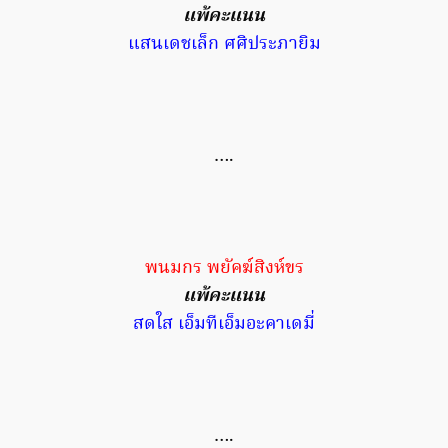
แพ้คะแนน
แสนเดชเล็ก ศศิประภายิม
….
พนมกร พยัคฆ์สิงห์ขร
แพ้คะแนน
สดใส เอ็มทีเอ็มอะคาเดมี่
….