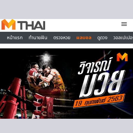
Skip to content
menu
หน้าแรก
ทำนายฝัน
ตรวจหวย
ผลบอล
ดูดวง
วอลเปเปอร
ไลฟ์สไตล์