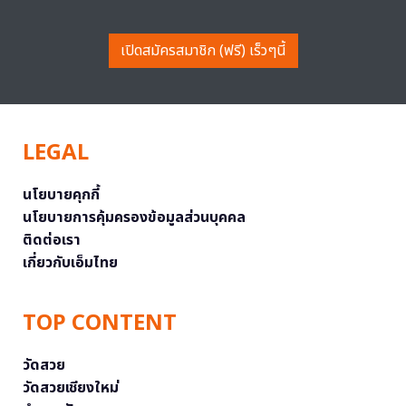
เปิดสมัครสมาชิก (ฟรี) เร็วๆนี้
LEGAL
นโยบายคุกกี้
นโยบายการคุ้มครองข้อมูลส่วนบุคคล
ติดต่อเรา
เกี่ยวกับเอ็มไทย
TOP CONTENT
วัดสวย
วัดสวยเชียงใหม่