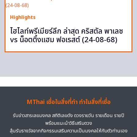
Highlights
ไฮไลท์พรีเมียร์ลีก ล่าสุด คริสตัล พาเลซ
vs น็อตติ้งแฮม ฟอเรสต์ (24-08-68)
MThai เชื่อในสิ่งที่ทำ ทำในสิ่งที่เชื่อ
รับข่าวสารเลขมงคล สถิติเลขดัง ดวงรายวัน รายเดือน รายปี
พร้อมแนะนำวิธีเสริมดวง
ลุ้นรับรางวัลจากกิจกรรมเสริมความเป็นมงคลให้กับตัวท่านเอง