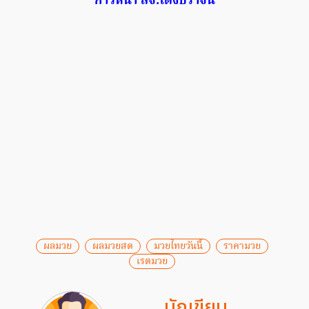
ก้าวหน้า สจ.โต้งปราจีน
ผลมวย
ผลมวยสด
มวยไทยวันนี้
ราคามวย
เรตมวย
นักเขียน