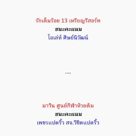
รักเต็มร้อย 13 เหรียญรีสอร์ท
ชนะคะแนน
โอเล่ห์ ศิษย์นิวัฒน์
….
มาวิน ศูนย์กีฬาห้วยต้ม
ชนะคะแนน
เพชรแปดริ้ว สจ.วิชิตแปดริ้ว