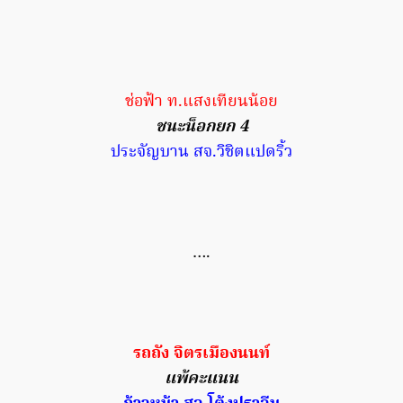
ช่อฟ้า ท.แสงเทียนน้อย
ชนะน็อกยก 4
ประจัญบาน สจ.วิชิตแปดริ้ว
….
รถถัง จิตรเมืองนนท์
แพ้คะแนน