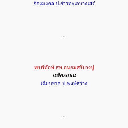
ก้องมงคล ป.อ่าวทะเลบางเสร่
….
พรพิทักษ์ สท.ถนอมศรีบางปู
แพ้คะแนน
เฉียบขาด ป.พงษ์สว่าง
….