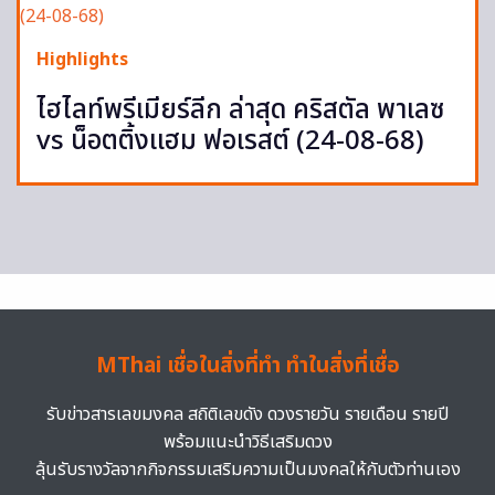
Highlights
ไฮไลท์พรีเมียร์ลีก ล่าสุด คริสตัล พาเลซ
vs น็อตติ้งแฮม ฟอเรสต์ (24-08-68)
MThai เชื่อในสิ่งที่ทำ ทำในสิ่งที่เชื่อ
รับข่าวสารเลขมงคล สถิติเลขดัง ดวงรายวัน รายเดือน รายปี
พร้อมแนะนำวิธีเสริมดวง
ลุ้นรับรางวัลจากกิจกรรมเสริมความเป็นมงคลให้กับตัวท่านเอง