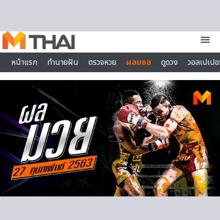
Skip to content
menu
หน้าแรก
ทำนายฝัน
ตรวจหวย
ผลบอล
ดูดวง
วอลเปเปอร
ไลฟ์สไตล์