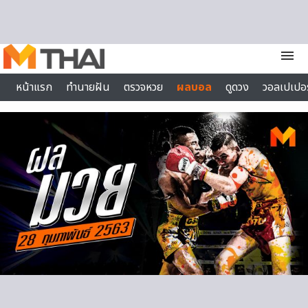
Skip to content
menu
หน้าแรก
ทำนายฝัน
ตรวจหวย
ผลบอล
ดูดวง
วอลเปเปอร
ไลฟ์สไตล์