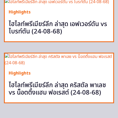
Highlights
ไฮไลท์พรีเมียร์ลีก ล่าสุด เอฟเวอร์ตัน vs
ไบรท์ตัน (24-08-68)
Highlights
ไฮไลท์พรีเมียร์ลีก ล่าสุด คริสตัล พาเลซ
vs น็อตติ้งแฮม ฟอเรสต์ (24-08-68)