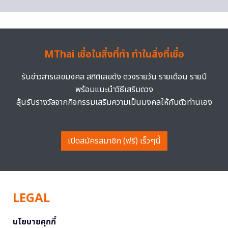
MThai เชื่อในสิ่งที่ทำ ทำในสิ่งที่เชื่อ
รับข่าวสารเลขมงคล สถิติเลขดัง ดวงรายวัน รายเดือน รายปี
พร้อมแนะนำวิธีเสริมดวง
ลุ้นรับรางวัลจากกิจกรรมเสริมความเป็นมงคลให้กับตัวท่านเอง
เปิดสมัครสมาชิก (ฟรี) เร็วๆนี้
LEGAL
นโยบายคุกกี้