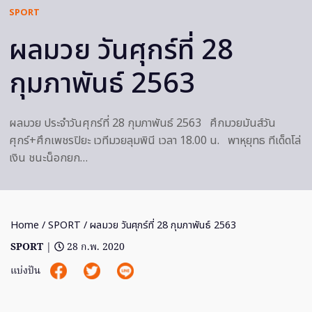
SPORT
ผลมวย วันศุกร์ที่ 28
กุมภาพันธ์ 2563
ผลมวย ประจำวันศุกร์ที่ 28 กุมภาพันธ์ 2563 ศึกมวยมันส์วัน
ศุกร์+ศึกเพชรปิยะ เวทีมวยลุมพินี เวลา 18.00 น. พาหุยุทธ ทีเด็ดโล่
เงิน ชนะน็อกยก…
Home
/
SPORT
/ ผลมวย วันศุกร์ที่ 28 กุมภาพันธ์ 2563
SPORT
|
28 ก.พ. 2020
แบ่งปัน