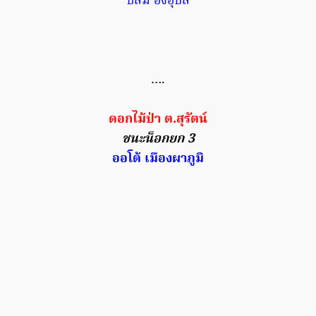
ปลื้ม อึ่งอุบล
….
ดอกไม้ป่า ต.สุรัตน์
ชนะน็อกยก 3
ออโต้ เมืองผาภูมิ