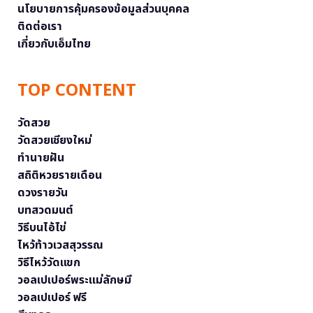
นโยบายการคุ้มครองข้อมูลส่วนบุคคล
ติดต่อเรา
เกี่ยวกับเอ็มไทย
TOP CONTENT
วัดสวย
วัดสวยเชียงใหม่
ทำนายฝัน
สถิติหวยรายเดือน
ดวงรายวัน
บทสวดมนต์
วิธีบนไอ้ไข่
ไหว้ท้าวเวสสุวรรณ
วิธีไหว้วัดแขก
วอลเปเปอร์พระแม่ลักษมี
วอลเปเปอร์ ฟรี