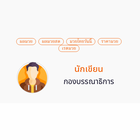
ผลมวย
ผลมวยสด
มวยไทยวันนี้
ราคามวย
เรตมวย
นักเขียน
กองบรรณาธิการ