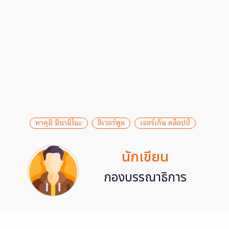
ทาคุมิ มินามิโนะ
ลิเวอร์พูล
เจอร์เก้น คล็อปป์
นักเขียน
กองบรรณาธิการ