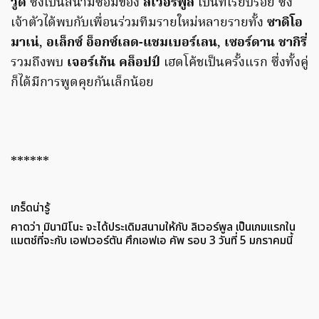
วู้ด
ซึ่งเป็นสนามซ้อมของ
ลิเวอร์พูล
เป็นที่เรียบร้อย ซึ่ง
เจ้าตัวได้พบกับเพื่อนร่วมทีมรายใหม่หลายรายทั้ง
ซาดิโอ
มาเน่
,
อเล็กซ์ อ็อกซ์เลด-แชมเบอร์เลน
,
เซอร์ดาน ชากิรี่
รวมถึงพบ
เจอร์เก้น คล็อปป์
เฮดโค้ชเป็นครั้งแรก ซึ่งทั้งคู่
ก็ได้มีการพูดคุยกันเล็กน้อย
******
เกร็ดน่ารู้
คาดว่า มินามิโนะ จะได้ประเดิมสนามให้กับ ลิเวอร์พูล เป็นเกมแรกใน
แมตช์ที่จะกับ เอฟเวอร์ตัน ศึกเอฟเอ คัพ รอบ 3 วันที่ 5 มกราคมนี้