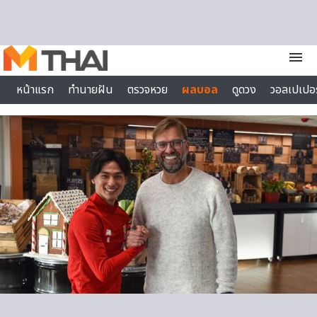
Skip to content
menu
หน้าแรก
ทำนายฝัน
ตรวจหวย
ผลบอล
ดูดวง
วอลเปเปอร
ไลฟ์สไตล์