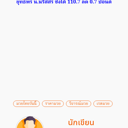
ยุทธพร น.นริสสร ชั่งได้ 110.7 ลด 0.7 ปอนด์
มวยไทยวันนี้
ราคามวย
วิจารณ์มวย
เรตมวย
นักเขียน