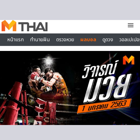
Skip to content
menu
หน้าแรก
ทำนายฝัน
ตรวจหวย
ผลบอล
ดูดวง
วอลเปเปอร
ไลฟ์สไตล์