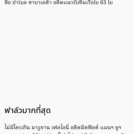
คือ ปาโบล ซาบาเลต้า อดีตแนวรับทีมเรือใบ 63 ใบ
ฟาล์วมากที่สุด
ไม่มีใครเกิน มารูยาน เฟลไลนี่ อดีตมิดฟิลด์ แมนฯ ยูฯ