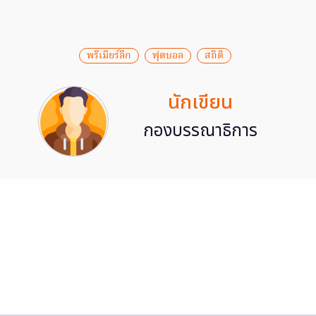
พรีเมียร์ลีก
ฟุตบอล
สถิติ
นักเขียน
กองบรรณาธิการ