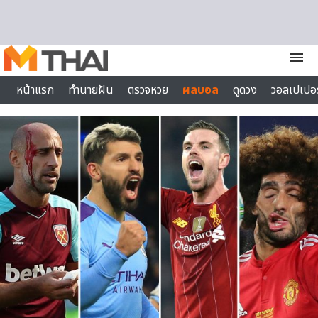
Skip to content
menu
หน้าแรก
ทำนายฝัน
ตรวจหวย
ผลบอล
ดูดวง
วอลเปเปอร
ไลฟ์สไตล์