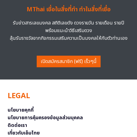
MThai เชื่อในสิ่งที่ทำ ทำในสิ่งที่เชื่อ
รับข่าวสารเลขมงคล สถิติเลขดัง ดวงรายวัน รายเดือน รายปี
พร้อมแนะนำวิธีเสริมดวง
ลุ้นรับรางวัลจากกิจกรรมเสริมความเป็นมงคลให้กับตัวท่านเอง
เปิดสมัครสมาชิก (ฟรี) เร็วๆนี้
LEGAL
นโยบายคุกกี้
นโยบายการคุ้มครองข้อมูลส่วนบุคคล
ติดต่อเรา
เกี่ยวกับเอ็มไทย