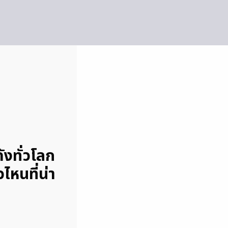
ังทั่วโลก
ไหนที่น่า