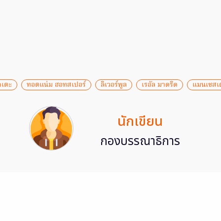
ักเตะ
ทอตแน่ม ฮอทสเปอร์
ลิเวอร์พูล
เรอัล มาดริด
แมนเชสเตอ
นักเขียน
กองบรรณาธิการ