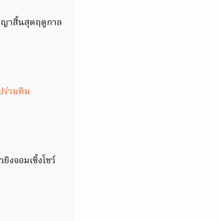
าสิ้นสุดฤดูกาล
ไปร่วมทีม
ยิงจอมเซิ้งโชว์