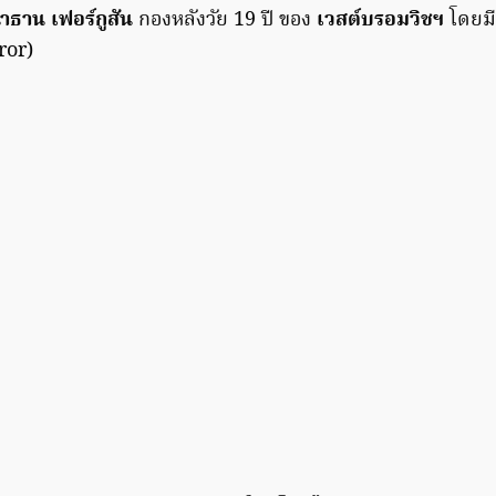
าธาน เฟอร์กูสัน
กองหลังวัย 19 ปี ของ
เวสต์บรอมวิชฯ
โดยมี
rror)