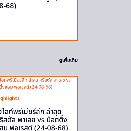
8-68)
ดูเพิ่มเติม
ighlights
ฮไลท์พรีเมียร์ลีก ล่าสุด
ริสตัล พาเลซ vs น็อตติ้ง
ฮม ฟอเรสต์ (24-08-68)