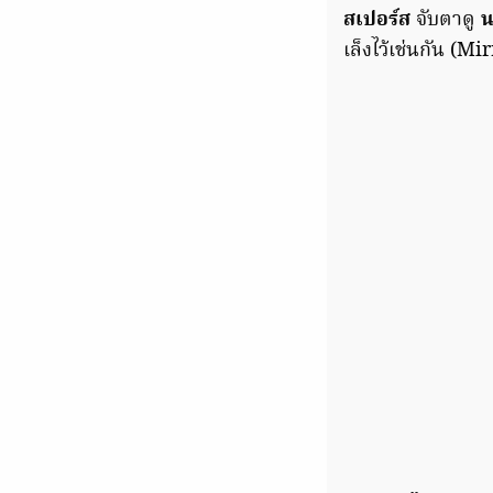
สเปอร์ส
จับตาดู
น
เล็งไว้เช่นกัน (Mi