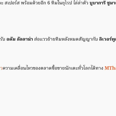
 สเปอร์ส พร้อมด้วยอีก 6 ทีมในยุโรป ไล่ล่าตัว
บูบาการี ซูมา
รับ
อดัม ลัลลาน่า
ส่อแววย้ายทีมหลังหมดสัญญากับ
ลิเวอร์พู
าว
ความเคลื่อนไหวของตลาดซื้อขายนักเตะทั่วโลกได้ทาง
MTha