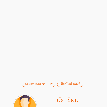
คอนซาโดเล ซัปโปโร
เชียงใหม่ เอฟซี
นักเขียน