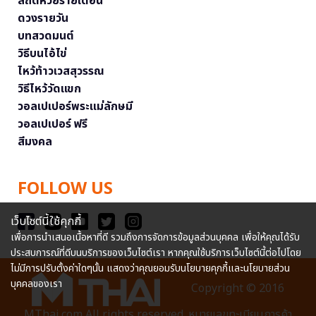
สถิติหวยรายเดือน
ดวงรายวัน
บทสวดมนต์
วิธีบนไอ้ไข่
ไหว้ท้าวเวสสุวรรณ
วิธีไหว้วัดแขก
วอลเปเปอร์พระแม่ลักษมี
วอลเปเปอร์ ฟรี
สีมงคล
FOLLOW US
เว็บไซต์นี้ใช้คุกกี้
เพื่อการนำเสนอเนื้อหาที่ดี รวมถึงการจัดการข้อมูลส่วนบุคคล เพื่อให้คุณได้รับ
ประสบการณ์ที่ดีบนบริการของเว็บไซต์เรา หากคุณใช้บริการเว็บไซต์นี้ต่อไปโดย
ไม่มีการปรับตั้งค่าใดๆนั้น แสดงว่าคุณยอมรับนโยบายคุกกี้และนโยบายส่วน
บุคคลของเรา
Copyright © 2016
MThai.com All rights reserved. หมายเลขทะเบียนการค้า