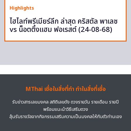
Highlights
ไฮไลท์พรีเมียร์ลีก ล่าสุด คริสตัล พาเลซ
vs น็อตติ้งแฮม ฟอเรสต์ (24-08-68)
MThai เชื่อในสิ่งที่ทำ ทำในสิ่งที่เชื่อ
รับข่าวสารเลขมงคล สถิติเลขดัง ดวงรายวัน รายเดือน รายปี
พร้อมแนะนำวิธีเสริมดวง
ลุ้นรับรางวัลจากกิจกรรมเสริมความเป็นมงคลให้กับตัวท่านเอง