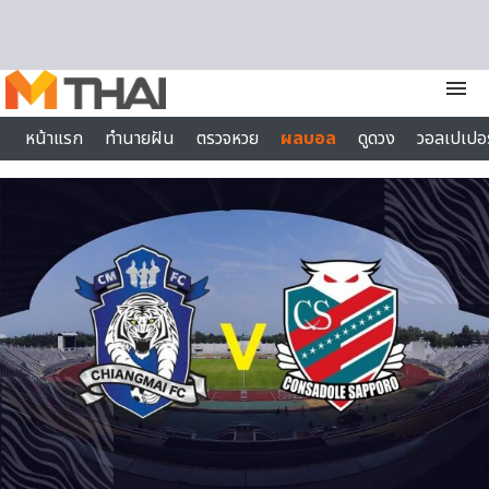
Skip to content
menu
หน้าแรก
ทำนายฝัน
ตรวจหวย
ผลบอล
ดูดวง
วอลเปเปอร
ไลฟ์สไตล์