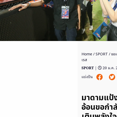
Home
/
SPORT
/ ขอเ
เรส
SPORT
|
20 ม.ค.
แบ่งปัน
มาดามแป้ง​
อ้อนขอกำล
เติมพลังใจ