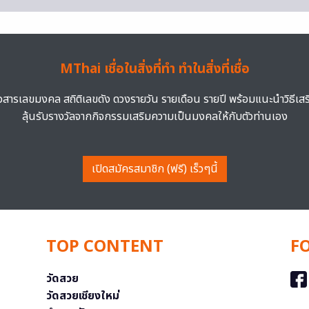
MThai เชื่อในสิ่งที่ทำ ทำในสิ่งที่เชื่อ
าวสารเลขมงคล สถิติเลขดัง ดวงรายวัน รายเดือน รายปี พร้อมแนะนำวิธีเส
ลุ้นรับรางวัลจากกิจกรรมเสริมความเป็นมงคลให้กับตัวท่านเอง
เปิดสมัครสมาชิก (ฟรี) เร็วๆนี้
TOP CONTENT
F
วัดสวย
วัดสวยเชียงใหม่