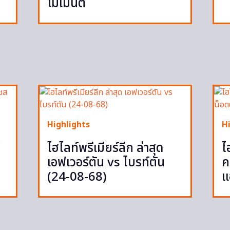
โมเมนต์
Highlights
H
ู
ไฮไลท์พรีเมียร์ลีก ล่าสุด
ไ
เอฟเวอร์ตัน vs ไบรท์ตัน
ค
(24-08-68)
แ