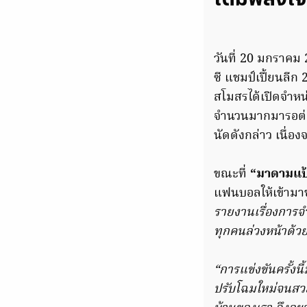
วันที่ 20 มกราคม
ซี แชมป์เปี้ยนลี
สโมสรได้เปิดจำหน
จำนวนมากมารอต่อแ
นัดดังกล่าว เนื่อ
ขณะที่
“มาดามแป
แฟนบอลให้เข้ามาช
รายงานเรื่องการ
ทุกคนล่วงหน้าด้ว
“การแข่งขันครั้งน
ปรับโฉมใหม่จนสวย