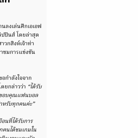
้านลงเล่นศึกเอเอฟ
ปปินส์ โดยล่าสุด
วกสิงห์เจ้าท่า
้าชมการแข่งขัน
นขอกำลังใจจาก
ดยกล่าวว่า
“ได้รับ
งขอขอบคุณแฟนบอล
ำหรับทุกคนค่ะ”
อนที่ได้รับการ
ุกคนได้ชมเกมใน