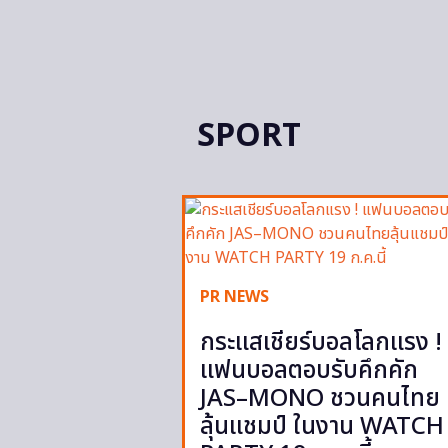
SPORT
PR NEWS
กระแสเชียร์บอลโลกแรง !
แฟนบอลตอบรับคึกคัก
JAS–MONO ชวนคนไทย
ลุ้นแชมป์ ในงาน WATCH