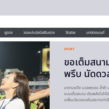
ดูดวง
วอลเปเปอร์เสริมดวง
วัดสวย
บทสวดมนต์
SPORT
ขอเต็มสนาม
พรึบ นัดดว
มาดามแป้ง​ นวลพรรณ​ ล่ำซำ​ 
แบบเต็มสนาม เติมพลังใจให้น
เคลื่อนไหวของสโมสรการท่าเร