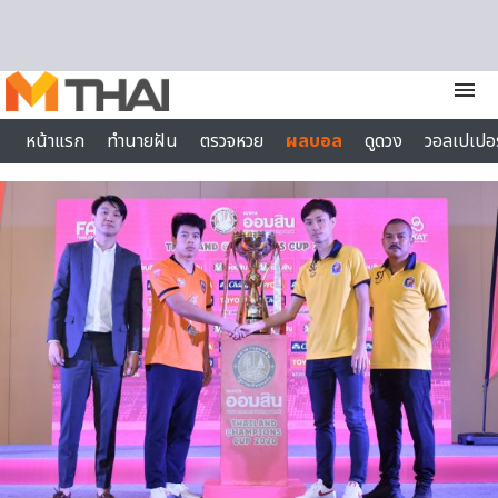
Skip to content
menu
หน้าแรก
ทำนายฝัน
ตรวจหวย
ผลบอล
ดูดวง
วอลเปเปอร
ไลฟ์สไตล์