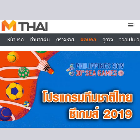
Skip to content
menu
หน้าแรก
ทำนายฝัน
ตรวจหวย
ผลบอล
ดูดวง
วอลเปเปอร
ไลฟ์สไตล์