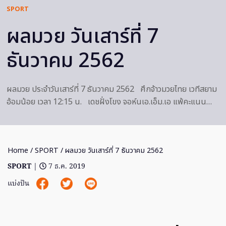
SPORT
ผลมวย วันเสาร์ที่ 7
ธันวาคม 2562
ผลมวย ประจำวันเสาร์ที่ 7 ธันวาคม 2562 ศึกจ้าวมวยไทย เวทีสยาม
อ้อมน้อย เวลา 12:15 น. เดชฝั่งโขง จอห์นเอ.เอ็ม.เอ แพ้คะแนน…
Home
/
SPORT
/ ผลมวย วันเสาร์ที่ 7 ธันวาคม 2562
SPORT
|
7 ธ.ค. 2019
แบ่งปัน