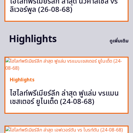
ไฮไลท์พรีเมียร์ลีก ล่าสุด นิวคาสเซิล vs
ลิเวอร์พูล (26-08-68)
Highlights
ดูเพิ่มเติม
Highlights
ไฮไลท์พรีเมียร์ลีก ล่าสุด ฟูแล่ม vsแมน
เชสเตอร์ ยูไนเต็ด (24-08-68)