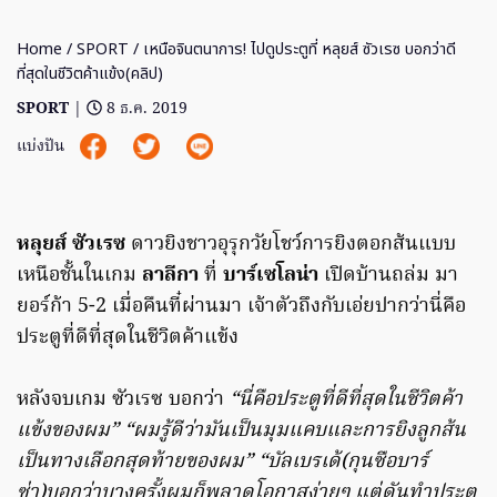
Home
/
SPORT
/ เหนือจินตนาการ! ไปดูประตูที่ หลุยส์ ซัวเรซ บอกว่าดี
ที่สุดในชีวิตค้าแข้ง(คลิป)
SPORT
|
8 ธ.ค. 2019
แบ่งปัน
หลุยส์ ซัวเรซ
ดาวยิงชาวอุรุกวัยโชว์การยิงตอกส้นแบบ
เหนือชั้นในเกม
ลาลีกา
ที่
บาร์เซโลน่า
เปิดบ้านถล่ม มา
ยอร์ก้า 5-2 เมื่อคืนที๋ผ่านมา เจ้าตัวถึงกับเอ่ยปากว่านี่คือ
ประตูที่ดีที่สุดในชีวิตค้าแข้ง
หลังจบเกม ซัวเรซ บอกว่า
“นี่คือประตูที่ดีที่สุดในชีวิตค้า
แข้งของผม” “ผมรู้ดีว่ามันเป็นมุมแคบและการยิงลูกส้น
เป็นทางเลือกสุดท้ายของผม” “บัลเบรเด้(กุนซือบาร์
ซ่า)บอกว่าบางครั้งผมก็พลาดโอกาสง่ายๆ แต่ดันทำประตู