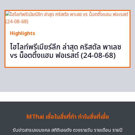
Highlights
ไฮไลท์พรีเมียร์ลีก ล่าสุด คริสตัล พาเลซ
vs น็อตติ้งแฮม ฟอเรสต์ (24-08-68)
MThai เชื่อในสิ่งที่ทำ ทำในสิ่งที่เชื่อ
รับข่าวสารเลขมงคล สถิติเลขดัง ดวงรายวัน รายเดือน รายปี