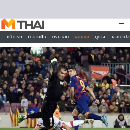
Skip to content
menu
หน้าแรก
ทำนายฝัน
ตรวจหวย
ผลบอล
ดูดวง
วอลเปเปอร
ไลฟ์สไตล์