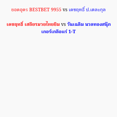
ยอดอุดร BESTBET 9955
vs
เดชฤทธิ์ ป.เตละกุล
เดชฤทธิ์ เสถียรมวยไทยยิม
vs
วันเฉลิม นวลทองสนุ๊ก
เกอร์เกลือแร่ 1-T