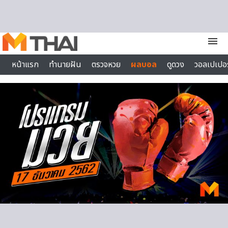
Skip to content
menu
หน้าแรก
ทำนายฝัน
ตรวจหวย
ผลบอล
ดูดวง
วอลเปเปอร
ไลฟ์สไตล์