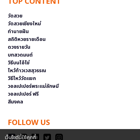
TOP CONTENT
วัดสวย
วัดสวยเชียงใหม่
ทำนายฝัน
สถิติหวยรายเดือน
ดวงรายวัน
บทสวดมนต์
วิธีบนไอ้ไข่
ไหว้ท้าวเวสสุวรรณ
วิธีไหว้วัดแขก
วอลเปเปอร์พระแม่ลักษมี
วอลเปเปอร์ ฟรี
สีมงคล
FOLLOW US
เว็บไซต์นี้ใช้คุกกี้