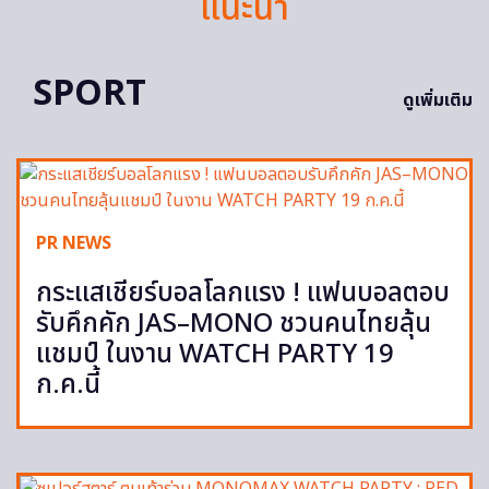
แนะนำ
SPORT
ดูเพิ่มเติม
PR NEWS
กระแสเชียร์บอลโลกแรง ! แฟนบอลตอบ
รับคึกคัก JAS–MONO ชวนคนไทยลุ้น
แชมป์ ในงาน WATCH PARTY 19
ก.ค.นี้