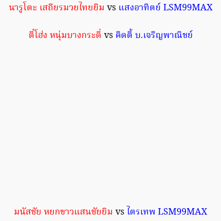
นารูโตะ เสถียรมวยไทยยิม
vs
แสงอาทิตย์ LSM99MAX
ตี๋โฮ่ง หนุ่มบางกระดี่
vs
คิดตี้ บ.เจริญพาณิชย์
มนัสชัย หยกขาวแสนชัยยิม
vs
ไตรเทพ LSM99MAX