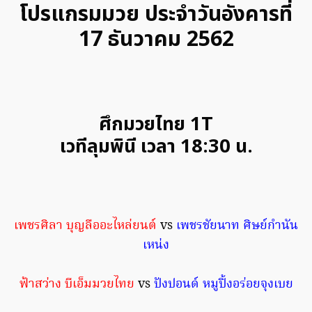
โปรแกรมมวย ประจำวันอังคารที่
17 ธันวาคม 2562
ศึกมวยไทย 1T
เวทีลุมพินี เวลา 18:30 น.
เพชรศิลา บุญลืออะไหล่ยนต์
vs
เพชรชัยนาท ศิษย์กำนัน
เหน่ง
ฟ้าสว่าง บีเอ็มมวยไทย
vs
ปังปอนด์ หมูปิ้งอร่อยจุงเบย