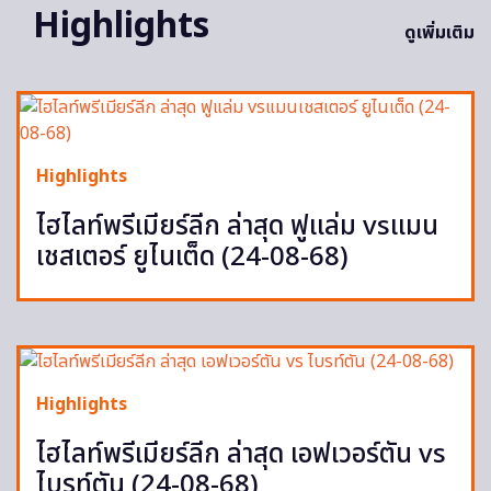
Highlights
ดูเพิ่มเติม
Highlights
ไฮไลท์พรีเมียร์ลีก ล่าสุด ฟูแล่ม vsแมน
เชสเตอร์ ยูไนเต็ด (24-08-68)
Highlights
ไฮไลท์พรีเมียร์ลีก ล่าสุด เอฟเวอร์ตัน vs
ไบรท์ตัน (24-08-68)