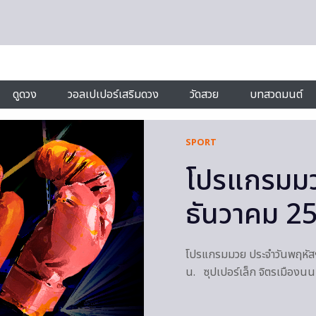
ดูดวง
วอลเปเปอร์เสริมดวง
วัดสวย
บทสวดมนต์
SPORT
โปรแกรมมวย
ธันวาคม 2
โปรแกรมมวย ประจำวันพฤหัสฯท
น. ซุปเปอร์เล็ก จิตรเมืองนน