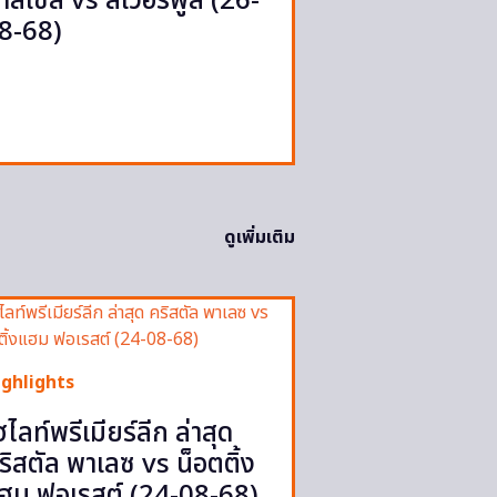
าสเซิล vs ลิเวอร์พูล (26-
8-68)
ดูเพิ่มเติม
ighlights
ฮไลท์พรีเมียร์ลีก ล่าสุด
ริสตัล พาเลซ vs น็อตติ้ง
ฮม ฟอเรสต์ (24-08-68)