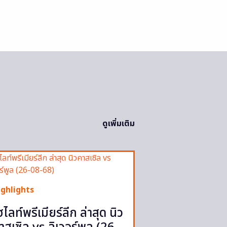
ดูเพิ่มเติม
ighlights
ฮไลท์พรีเมียร์ลีก ล่าสุด นิว