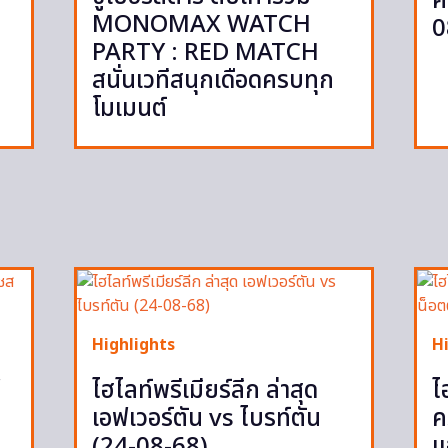
ค
MONOMAX WATCH
0
PARTY : RED MATCH
สนั่นเวทีสนุกเดือดครบทุก
โมเมนต์
Highlights
H
ู
ไฮไลท์พรีเมียร์ลีก ล่าสุด
ไ
เอฟเวอร์ตัน vs ไบรท์ตัน
ค
(24-08-68)
แ