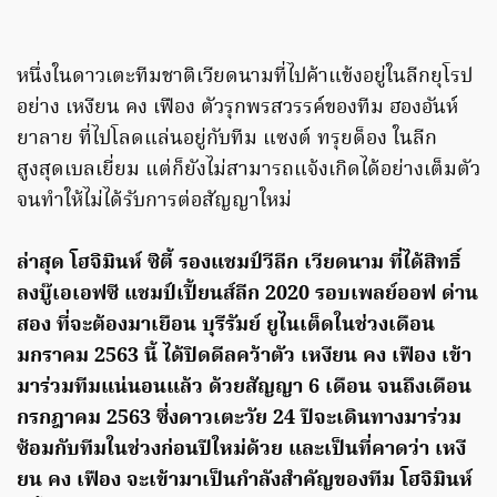
หนึ่งในดาวเตะทีมชาติเวียดนามที่ไปค้าแข้งอยู่ในลีกยุโรป
อย่าง เหงียน คง เฟือง ตัวรุกพรสวรรค์ของทีม ฮองอันห์
ยาลาย ที่ไปโลดแล่นอยู่กับทีม แซงต์ ทรุยด็อง ในลีก
สูงสุดเบลเยี่ยม แต่ก็ยังไม่สามารถแจ้งเกิดได้อย่างเต็มตัว
จนทำให้ไม่ได้รับการต่อสัญญาใหม่
ล่าสุด โฮจิมินห์ ซิตี้ รองแชมป์วีลีก เวียดนาม ที่ได้สิทธิ์
ลงบู๊เอเอฟซี แชมป์เปี้ยนส์ลีก 2020 รอบเพลย์ออฟ ด่าน
สอง ที่จะต้องมาเยือน บุรีรัมย์ ยูไนเต็ดในช่วงเดือน
มกราคม 2563 นี้ ได้ปิดดีลคว้าตัว เหงียน คง เฟือง เข้า
มาร่วมทีมแน่นอนแล้ว ด้วยสัญญา 6 เดือน จนถึงเดือน
กรกฎาคม 2563 ซึ่งดาวเตะวัย 24 ปีจะเดินทางมาร่วม
ซ้อมกับทีมในช่วงก่อนปีใหม่ด้วย และเป็นที่คาดว่า เหงี
ยน คง เฟือง จะเข้ามาเป็นกำลังสำคัญของทีม โฮจิมินห์