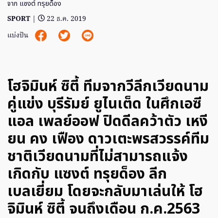
จาก แซงต์ ทรุยด็อง
SPORT
|
22 ธ.ค. 2019
แบ่งปัน
โฮจิมินห์ ซิตี้ ทีมจากวีลีกเวียดนาม
คู่แข่ง บุรีรัมย์ ยูไนเต็ด ในศึกเอซี
แอล เพลย์ออฟ ปิดดีลคว้าตัว เหงี
ยน คง เฟือง ดาวเตะพรสวรรค์ทีม
ชาติเวียดนามที่ไม่สามารถแจ้ง
เกิดกับ แซงต์ ทรุยด็อง ลีก
เบลเยี่ยม โดยจะกลับมาเล่นให้ โฮ
จิมินห์ ซิตี้ จนถึงเดือน ก.ค.2563