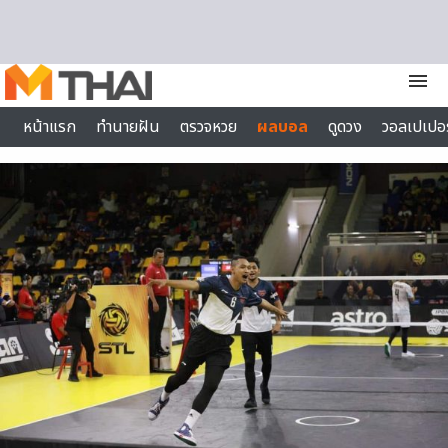
Skip to content
menu
หน้าแรก
ทำนายฝัน
ตรวจหวย
ผลบอล
ดูดวง
วอลเปเปอร
ไลฟ์สไตล์