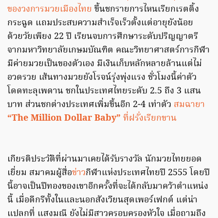
ของวงการมวยเมืองไทย
ขึ้นชกรายการไหนเรียกเรตติ้ง
กระฉูด แถมประสบความสำเร็จเร็วตั้งแต่อายุยังน้อย
ด้วยวัยเพียง 22 ปี เรียนจบการศึกษาระดับปริญญาตรี
จากมหาวิทยาลัยเกษมบัณฑิต คณะวิทยาศาสตร์การกีฬา
มีค่ายมวยเป็นของตัวเอง มีเงินเก็บหลักหลายล้านแต่ไม่
อวดรวย เส้นทางมวยยังโรจน์รุ่งพุ่งแรง ชั่วโมงนี้ค่าตัว
โดดทะลุเพดาน ชกในประเทศไทยระดับ 2.5 ถึง 3 แสน
บาท ส่วนชกต่างประเทศเพิ่มขึ้นอีก 2-4 เท่าตัว
สมฉายา
“The Million Dollar Baby”
ที่ฝรั่งเรียกขาน
เกียรติประวัติที่ผ่านมาเคยได้รับรางวัล นักมวยไทยยอด
เยี่ยม สมาคมผู้สื่อ
ข่าว
กีฬาแห่งประเทศไทยปี 2555 โดยปี
นี้อาจเป็นปีทองของเขาอีกครั้งที่จะได้กลับมาคว้าตำแหน่ง
นี้ เมื่อดีกรีทั้งในและนอกสังเวียนสุดเพอร์เฟกต์ แต่น่า
แปลกที่ แสงมณี ยังไม่มีสาวครอบครองหัวใจ เมื่อถามถึง