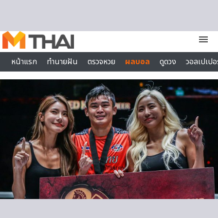
Skip to content
menu
หน้าแรก
ทำนายฝัน
ตรวจหวย
ผลบอล
ดูดวง
วอลเปเปอร
ไลฟ์สไตล์