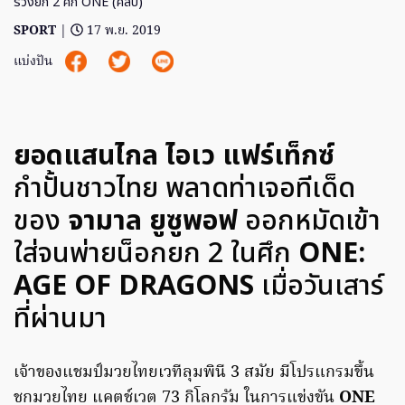
ร่วงยก 2 ศึก ONE (คลิป)
SPORT
|
17 พ.ย. 2019
แบ่งปัน
ยอดแสนไกล ไอเว แฟร์เท็กซ์
กำปั้นชาวไทย พลาดท่าเจอทีเด็ด
ของ
จามาล ยูซูพอฟ
ออกหมัดเข้า
ใส่จนพ่ายน็อกยก 2 ในศึก
ONE:
AGE OF DRAGONS
เมื่อวันเสาร์
ที่ผ่านมา
เจ้าของแชมป์มวยไทยเวทีลุมพินี 3 สมัย มีโปรแกรมขึ้น
ชกมวยไทย แคตช์เวต 73 กิโลกรัม ในการแข่งขัน
ONE