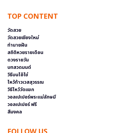
TOP CONTENT
วัดสวย
วัดสวยเชียงใหม่
ทำนายฝัน
สถิติหวยรายเดือน
ดวงรายวัน
บทสวดมนต์
วิธีบนไอ้ไข่
ไหว้ท้าวเวสสุวรรณ
วิธีไหว้วัดแขก
วอลเปเปอร์พระแม่ลักษมี
วอลเปเปอร์ ฟรี
สีมงคล
FOLLOW US