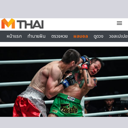
Skip to content
menu
หน้าแรก
ทำนายฝัน
ตรวจหวย
ผลบอล
ดูดวง
วอลเปเปอร
ไลฟ์สไตล์