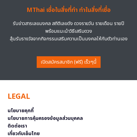
MThai เชื่อในสิ่งที่ทำ ทำในสิ่งที่เชื่อ
รับข่าวสารเลขมงคล สถิติเลขดัง ดวงรายวัน รายเดือน รายปี
พร้อมแนะนำวิธีเสริมดวง
ลุ้นรับรางวัลจากกิจกรรมเสริมความเป็นมงคลให้กับตัวท่านเอง
เปิดสมัครสมาชิก (ฟรี) เร็วๆนี้
LEGAL
นโยบายคุกกี้
นโยบายการคุ้มครองข้อมูลส่วนบุคคล
ติดต่อเรา
เกี่ยวกับเอ็มไทย