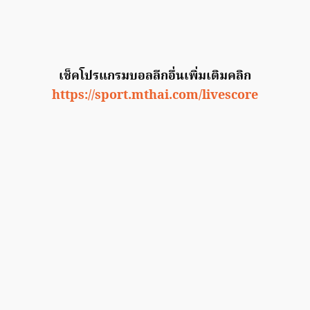
เช็คโปรแกรมบอลลีกอื่นเพิ่มเติมคลิก
https://sport.mthai.com/livescore