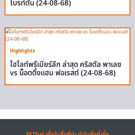
ไบรท์ตัน (24-08-68)
Highlights
ไฮไลท์พรีเมียร์ลีก ล่าสุด คริสตัล พาเลซ
vs น็อตติ้งแฮม ฟอเรสต์ (24-08-68)
MThai เชื่อในสิ่งที่ทำ ทำในสิ่งที่เชื่อ