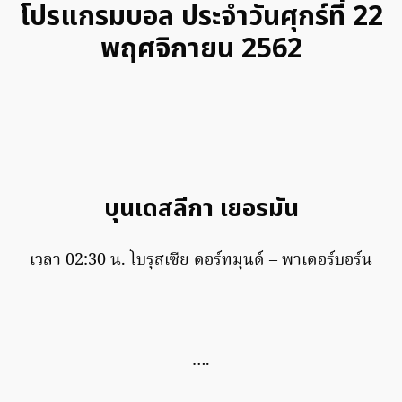
โปรแกรมบอล ประจำวันศุกร์ที่ 22
พฤศจิกายน 2562
บุนเดสลีกา เยอรมัน
เวลา 02:30 น. โบรุสเซีย ดอร์ทมุนด์ – พาเดอร์บอร์น
….