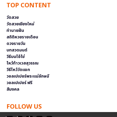
TOP CONTENT
วัดสวย
วัดสวยเชียงใหม่
ทำนายฝัน
สถิติหวยรายเดือน
ดวงรายวัน
บทสวดมนต์
วิธีบนไอ้ไข่
ไหว้ท้าวเวสสุวรรณ
วิธีไหว้วัดแขก
วอลเปเปอร์พระแม่ลักษมี
วอลเปเปอร์ ฟรี
สีมงคล
FOLLOW US