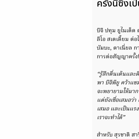
ครั้งนี้ซึ่งเ
บีจี ปทุม ยูไนเต็
ลีโอ สเตเดี้ยม ต่อ
บัมบะ, ดาเนี่ยล กา
การต่อสัญญาครั้งนี
“รู้สึกตื่นเต้นและ
พา บีจีพียู คว้าแช
จะพยายามให้มากที
แต่ยังเชื่อเสมอว่า
เสมอ และเป็นแรงก
เราจะทำได้”
สำหรับ สุรชาติ สาร