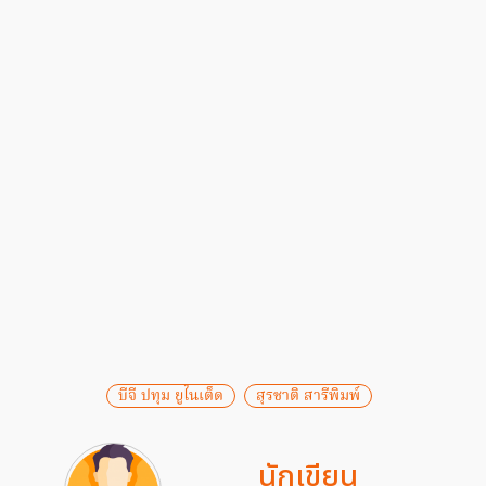
บีจี ปทุม ยูไนเต็ด
สุรชาติ สารีพิมพ์
นักเขียน