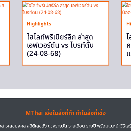
Highlights
H
ู
ไฮไลท์พรีเมียร์ลีก ล่าสุด
ไ
เอฟเวอร์ตัน vs ไบรท์ตัน
ค
(24-08-68)
แ
MThai เชื่อในสิ่งที่ทำ ทำในสิ่งที่เชื่อ
าวสารเลขมงคล สถิติเลขดัง ดวงรายวัน รายเดือน รายปี พร้อมแนะนำวิธีเส