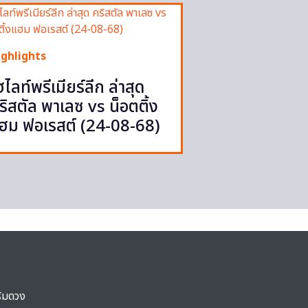
ighlights
ฮไลท์พรีเมียร์ลีก ล่าสุด
ริสตัล พาเลซ vs น็อตติ้ง
ฮม ฟอเรสต์ (24-08-68)
ริมดวง