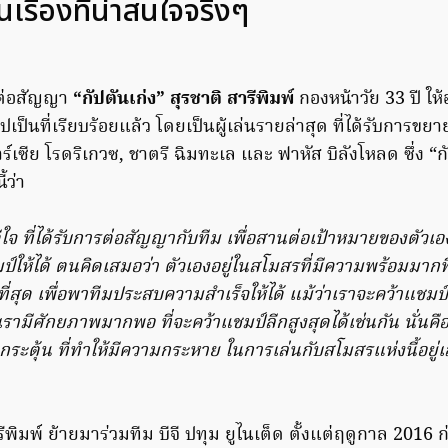
ป็นเรื่องที่น่าสนใจจริงๆ
ด ต่อสัญญา
“กัปตันเก่ง” สุรชาติ สารีพิมพ์
กองหน้าวัย 33 ปี ให้อ
ไปเป็นที่เรียบร้อยแล้ว โดยเป็นผู้เล่นรายล่าสุด ที่ได้รับการข
ร์เซีย โรดริเกวซ, ชาตรี ฉิมทะเล และ ฟาหัส บิลังโหลด ซึ่ง “กั
้ว่า
ดีใจ ที่ได้รับการต่อสัญญากับทีม เพื่อสานต่อเป้าหมายของตัวเองท
มป์ให้ได้ ตนคิดเสมอว่า ตัวเองอยู่ในสโมสรที่มีความพร้อมมากที่
่สุด เพื่อพาทีมประสบความสำเร็จให้ได้ แม้ว่าเราจะคว้าแชมป
 เรามีศักยภาพมากพอ ที่จะคว้าแชมป์ลีกสูงสุดได้เช่นกัน นั่นคือสิ่
ระตุ้น ที่ทำให้มีความกระหาย ในการเล่นกับสโมสรแห่งนี้อยู่
ีพิมพ์ ย้ายมาร่วมทีม บีจี ปทุม ยูไนเต็ด ตั้งแต่ฤดูกาล 2016 ก