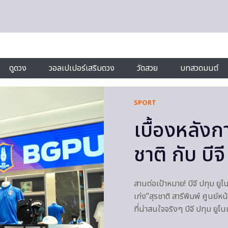
ดูดวง
วอลเปเปอร์เสริมดวง
วัดสวย
บทสวดมนต์
SPORT
เบื้องหลัง
ชาติ กับ บีจ
สานต่อเป้าหมาย! บีจี ปทุม ยู
เก่ง”สุรชาติ สารีพิมพ์ ศูนย์หน
ที่น่าสนใจจริงๆ บีจี ปทุม ยู