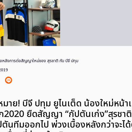
องหลังการต่อสัญญาใหม่ของ สุรชาติ กับ บีจี ปทุม
 2019
มาย! บีจี ปทุม ยูไนเต็ด น้องใหม่หน้า
ีก2020 ยืดสัญญา “กัปตันเก่ง”สุรชาติ 
ัปตันทีมออกไป พ่วงเบื้องหลังกว่าจะไ