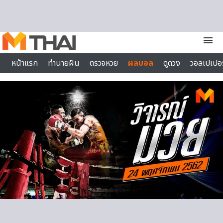
Skip to content
menu
หน้าแรก
ทำนายฝัน
ตรวจหวย
ผลบอล
ดูดวง
วอลเปเปอร
ไลฟ์สไตล์