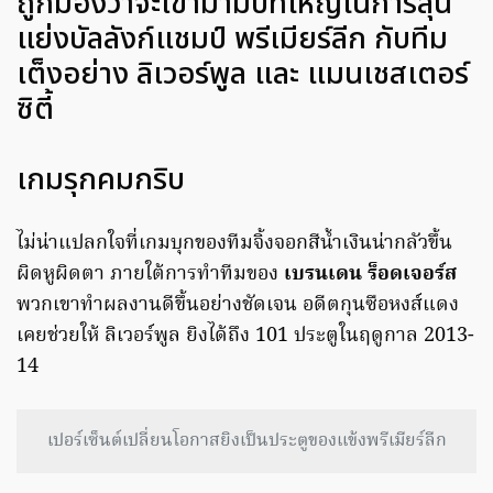
ถูกมองว่าจะเข้ามามีบทใหญ่ในการลุ้น
แย่งบัลลังก์แชมป์ พรีเมียร์ลีก กับทีม
เต็งอย่าง ลิเวอร์พูล และ แมนเชสเตอร์
ซิตี้
เกมรุกคมกริบ
ไม่น่าแปลกใจที่เกมบุกของทีมจิ้งจอกสีน้ำเงินน่ากลัวขึ้น
ผิดหูผิดตา ภายใต้การทำทีมของ
เบรนเดน ร็อดเจอร์ส
พวกเขาทำผลงานดีขึ้นอย่างชัดเจน อดีตกุนซือหงส์แดง
เคยช่วยให้ ลิเวอร์พูล ยิงได้ถึง 101 ประตูในฤดูกาล 2013-
14
เปอร์เซ็นต์เปลี่ยนโอกาสยิงเป็นประตูของแข้งพรีเมียร์ลีก