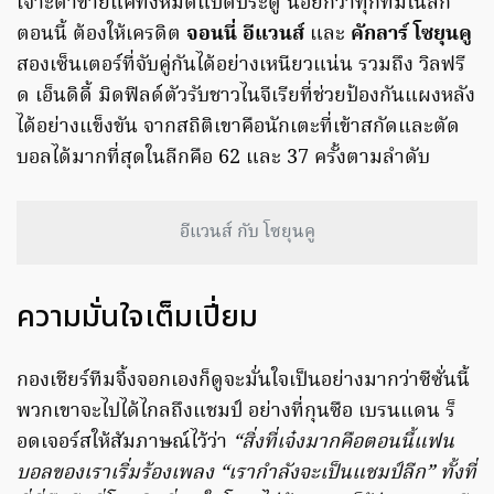
เจาะตาข่ายแค่ทั้งหมดแปดประตู น้อยกว่าทุกทีมในลีก
ตอนนี้ ต้องให้เครดิต
จอนนี่ อีแวนส์
และ
คักลาร์ โซยุนคู
สองเซ็นเตอร์ที่จับคู่กันได้อย่างเหนียวแน่น รวมถึง วิลฟรี
ด เอ็นดิดี้ มิดฟิลด์ตัวรับชาวไนจีเรียที่ช่วยป้องกันแผงหลัง
ได้อย่างแข็งขัน จากสถิติเขาคือนักเตะที่เข้าสกัดและตัด
บอลได้มากที่สุดในลีกคือ 62 และ 37 ครั้งตามลำดับ
อีแวนส์ กับ โซยุนคู
ความมั่นใจเต็มเปี่ยม
กองเชียร์ทีมจิ้งจอกเองก็ดูจะมั่นใจเป็นอย่างมากว่าซีซั่นนี้
พวกเขาจะไปได้ไกลถึงแชมป์ อย่างที่กุนซือ เบรนแดน ร็
อดเจอร์สให้สัมภาษณ์ไว้ว่า
“สิ่งที่เจ๋งมากคือตอนนี้แฟน
บอลของเราเริ่มร้องเพลง “เรากำลังจะเป็นแชมป์ลีก” ทั้งที่