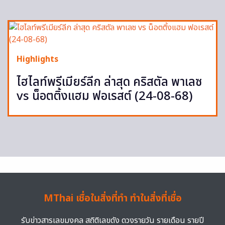
Highlights
ไฮไลท์พรีเมียร์ลีก ล่าสุด คริสตัล พาเลซ
vs น็อตติ้งแฮม ฟอเรสต์ (24-08-68)
MThai เชื่อในสิ่งที่ทำ ทำในสิ่งที่เชื่อ
รับข่าวสารเลขมงคล สถิติเลขดัง ดวงรายวัน รายเดือน รายปี