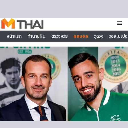
Skip to content
menu
หน้าแรก
ทำนายฝัน
ตรวจหวย
ผลบอล
ดูดวง
วอลเปเปอร
ไลฟ์สไตล์