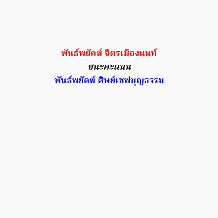
พันธ์พยัคฆ์ จิตรเมืองนนท์
ชนะคะแนน
พันธ์พยัคฆ์ ศิษย์เชฟบุญธรรม