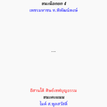
ชนะน็อกยก 4
เพชรมหาชน ท.พิพัฒน์พงษ์
….
อีสานใต้ ศิษย์เชฟบุญธรรม
ชนะคะแนน
ไมค์ ส.พูลสวัสดิ์