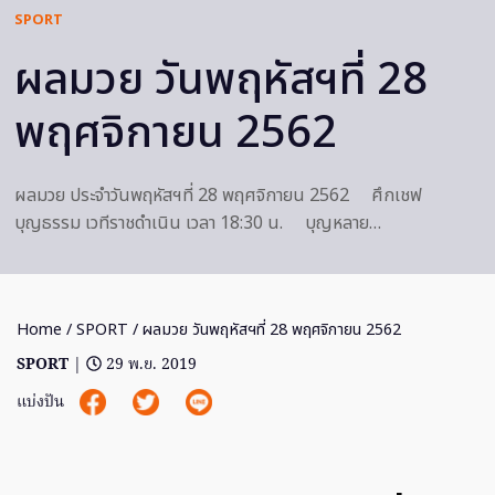
SPORT
ผลมวย วันพฤหัสฯที่ 28
พฤศจิกายน 2562
ผลมวย ประจำวันพฤหัสฯที่ 28 พฤศจิกายน 2562 ศึกเชฟ
บุญธรรม เวทีราชดำเนิน เวลา 18:30 น. บุญหลาย…
Home
/
SPORT
/ ผลมวย วันพฤหัสฯที่ 28 พฤศจิกายน 2562
SPORT
|
29 พ.ย. 2019
แบ่งปัน