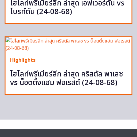
ไฮไลท์พรีเมียร์ลีก ล่าสุด เอฟเวอร์ตัน vs
ไบรท์ตัน (24-08-68)
Highlights
ไฮไลท์พรีเมียร์ลีก ล่าสุด คริสตัล พาเลซ
vs น็อตติ้งแฮม ฟอเรสต์ (24-08-68)