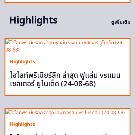
Highlights
ดูเพิ่มเติม
Highlights
ไฮไลท์พรีเมียร์ลีก ล่าสุด ฟูแล่ม vsแมน
เชสเตอร์ ยูไนเต็ด (24-08-68)
Highlights