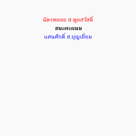
ฉัตรพลอย ส.พูลสวัสดิ์
ชนะคะแนน
แสนศักดิ์ ส.บุญเยี่ยม