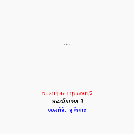
….
ยอดกฤษดา ยุทธชลบุรี
ชนะน็อกยก 3
จอมพิชิต ชูวัฒนะ