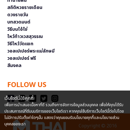
ทำนายฝัน
สถิติหวยรายเดือน
ดวงรายวัน
บทสวดมนต์
วิธีบนไอ้ไข่
ไหว้ท้าวเวสสุวรรณ
วิธีไหว้วัดแขก
วอลเปเปอร์พระแม่ลักษมี
วอลเปเปอร์ ฟรี
สีมงคล
FOLLOW US
เว็บไซต์นี้ใช้คุกกี้
เพื่อการนำเสนอเนื้อหาที่ดี รวมถึงการจัดการข้อมูลส่วนบุคคล เพื่อให้คุณได้รับ
ประสบการณ์ที่ดีบนบริการของเว็บไซต์เรา หากคุณใช้บริการเว็บไซต์นี้ต่อไปโดย
ไม่มีการปรับตั้งค่าใดๆนั้น แสดงว่าคุณยอมรับนโยบายคุกกี้และนโยบายส่วน
บุคคลของเรา
Copyright © 2016