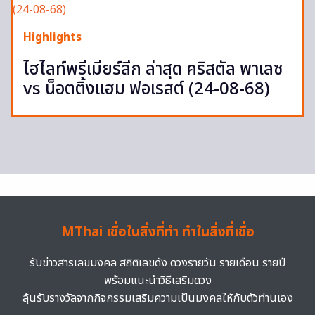
Highlights
ไฮไลท์พรีเมียร์ลีก ล่าสุด คริสตัล พาเลซ
vs น็อตติ้งแฮม ฟอเรสต์ (24-08-68)
MThai เชื่อในสิ่งที่ทำ ทำในสิ่งที่เชื่อ
รับข่าวสารเลขมงคล สถิติเลขดัง ดวงรายวัน รายเดือน รายปี
พร้อมแนะนำวิธีเสริมดวง
ลุ้นรับรางวัลจากกิจกรรมเสริมความเป็นมงคลให้กับตัวท่านเอง