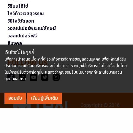
วิธีบนไอ้ไข่
ไหว้ท้าวเวสสุวรรณ
วิธีไหว้วัดแขก
วอลเปเปอร์พระแม่ลักษมี
วอลเปเปอร์ ฟรี
สีมงคล
เว็บไซต์นี้ใช้คุกกี้
เพื่อการนำเสนอเนื้อหาที่ดี รวมถึงการจัดการข้อมูลส่วนบุคคล เพื่อให้คุณได้รับ
FOLLOW US
ประสบการณ์ที่ดีบนบริการของเว็บไซต์เรา หากคุณใช้บริการเว็บไซต์นี้ต่อไปโดย
ไม่มีการปรับตั้งค่าใดๆนั้น แสดงว่าคุณยอมรับนโยบายคุกกี้และนโยบายส่วน
บุคคลของเรา
ยอมรับ
เรียนรู้เพิ่มเติม
Copyright © 2016
MThai.com All rights reserved. หมายเลขทะเบียนการค้า
อิเล็กทรอนิกส์ : 0127114707040