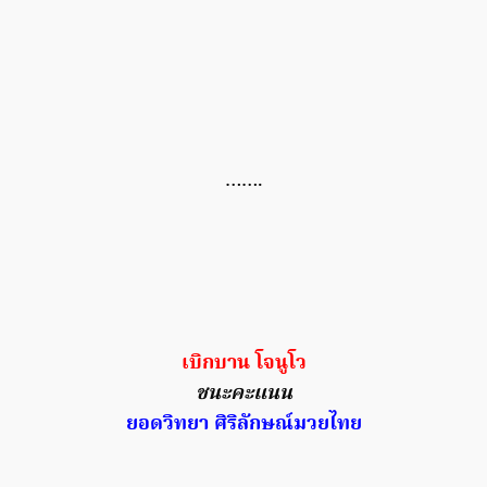
…….
เบิกบาน โจนูโว
ชนะคะแนน
ยอดวิทยา ศิริลักษณ์มวยไทย