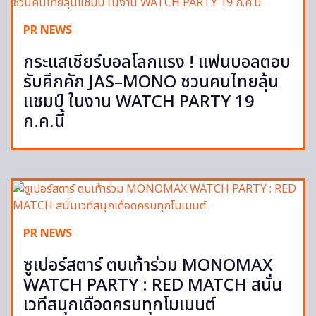
PR NEWS
กระแสเชียร์บอลโลกแรง ! แฟนบอลตอบ
รับคึกคัก JAS–MONO ชวนคนไทยลุ้น
แชมป์ ในงาน WATCH PARTY 19
ก.ค.นี้
PR NEWS
ซูเปอร์สตาร์ ตบเท้าร่วม MONOMAX
WATCH PARTY : RED MATCH สนั่น
เวทีสนุกเดือดครบทุกโมเมนต์