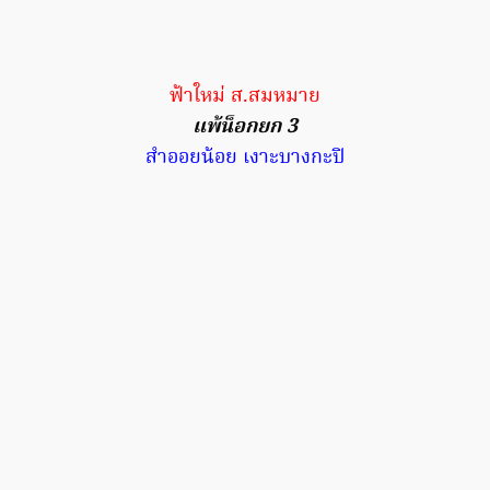
ฟ้าใหม่ ส.สมหมาย
แพ้น็อกยก 3
สำออยน้อย เงาะบางกะปิ