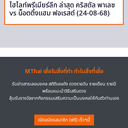
ไฮไลท์พรีเมียร์ลีก ล่าสุด คริสตัล พาเลซ
vs น็อตติ้งแฮม ฟอเรสต์ (24-08-68)
MThai เชื่อในสิ่งที่ทำ ทำในสิ่งที่เชื่อ
รับข่าวสารเลขมงคล สถิติเลขดัง ดวงรายวัน รายเดือน รายปี
พร้อมแนะนำวิธีเสริมดวง
ลุ้นรับรางวัลจากกิจกรรมเสริมความเป็นมงคลให้กับตัวท่านเอง
เปิดสมัครสมาชิก (ฟรี) เร็วๆนี้