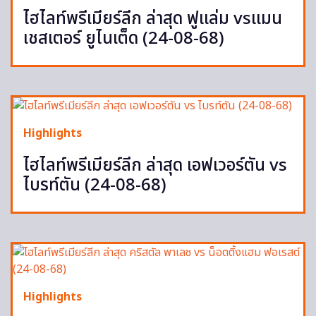
ไฮไลท์พรีเมียร์ลีก ล่าสุด ฟูแล่ม vsแมน
เชสเตอร์ ยูไนเต็ด (24-08-68)
Highlights
ไฮไลท์พรีเมียร์ลีก ล่าสุด เอฟเวอร์ตัน vs
ไบรท์ตัน (24-08-68)
Highlights