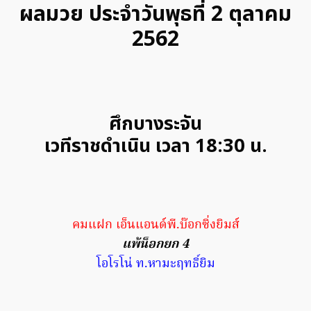
ผลมวย ประจำวันพุธที่ 2 ตุลาคม
2562
ศึกบางระจัน
เวทีราชดำเนิน เวลา 18:30 น.
คมแฝก เอ็นแอนด์พี.บ๊อกซิ่งยิมส์
แพ้น็อกยก 4
โอโรโน่ ท.หามะฤทธิ์ยิม