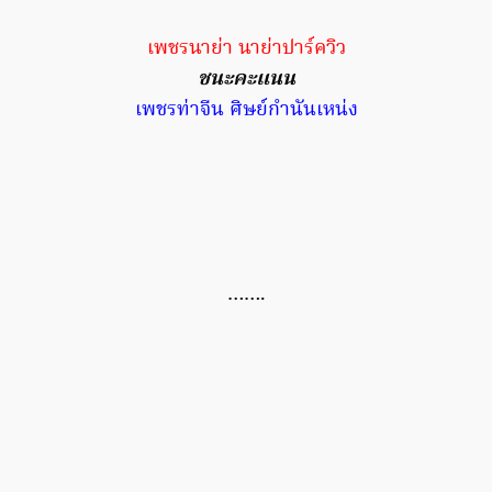
เพชรนาย่า นาย่าปาร์ควิว
ชนะคะแนน
เพชรท่าจีน ศิษย์กำนันเหน่ง
…….