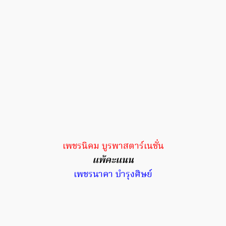
เพชรนิคม บูรพาสตาร์เนชั่น
แพ้คะแนน
เพชรนาคา บำรุงศิษย์