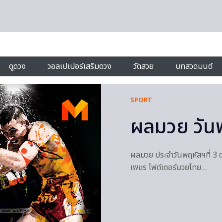
ดูดวง
วอลเปเปอร์เสริมดวง
วัดสวย
บทสวดมนต์
SPORT
ผลมวย วันพ
ผลมวย ประจำวันพฤหัสฯที่ 3 
เพชร ไฟต์เตอร์มวยไทย…