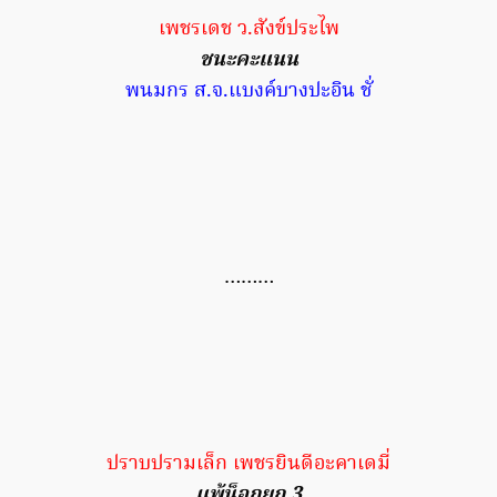
เพชรเดช ว.สังข์ประไพ
ชนะคะแนน
พนมกร ส.จ.แบงค์บางปะอิน ชั่
………
ปราบปรามเล็ก เพชรยินดีอะคาเดมี่
แพ้น็อกยก 3