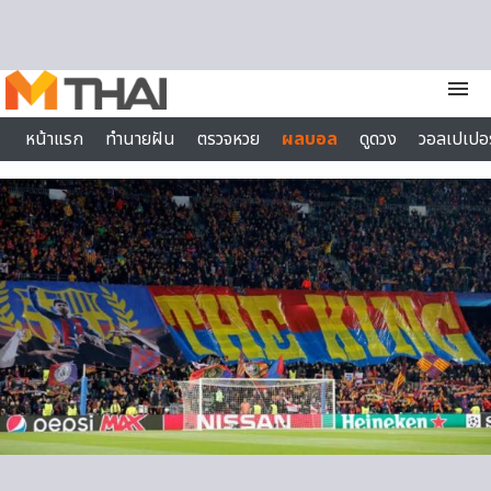
Skip to content
menu
หน้าแรก
ทำนายฝัน
ตรวจหวย
ผลบอล
ดูดวง
วอลเปเปอร
ไลฟ์สไตล์