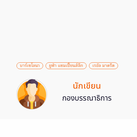
บาร์เซโลนา
ยูฟ่า แชมเปี้ยนส์ลีก
เรอัล มาดริด
นักเขียน
กองบรรณาธิการ