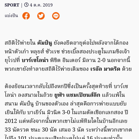
SPORT
|
4 ต.ค. 2019
แบ่งปัน
สถิติไร้พ่ายใน
คัมป์นู
ยังคงยืดอายุต่อไปหลังจากได้กอง
หน้าตัวเก๋า หลุยส์ ซัวเรซ ช่วยเบิ้ลสองประตูในเกมชิงเจ้า
ยุโรปที่
บาร์เซโลน่า
พิชิต อินเตอร์ มิลาน 2-0 นอกจากนี้
พวกเขายังทำลายสถิติไร้พ่ายเดิมของ
เรอัล มาดริด
ด้วย
ต้องย้อนเวลากลับไปถึงหกปีซึ่งเป็นครั้งสุดท้ายที่ บาร์เซ
โลน่า ลงสนามในถ้วย
ยูฟ่า แชมเปียนส์ลีก
แล้วแพ้ใน
สนาม คัมป์นู บ้านของตัวเอง ล่าสุดคือการพ่ายแบบยับ
เยินให้กับ บาเยิร์น มิวนิค 3-0 ในเกมตัดเชือกเลกสอง ปี
2012 แต่หลังจากนั้่นพวกเขาไม่แพ้ทีมใดในบ้านอีกเลย
33 นัดรวด ชนะ 30 นัด เสมอ 3 นัด ระหว่างนี้พวกเขากด
ไปถึง 101 ประตูและเสียประตูไปแค่ 16 ประตูเท่านั้น