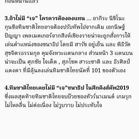
ก่อนหน้านี้แล้ว
3.ถ้าไม่มี “เจ” ใครควรต้องลงแทน
… อากิระ นิชิโนะ
กุนซือทีมชาติไทยอาจต้องปรับทัพไปจากเดิม เอกนิษฐ์
ปัญญา เพลเมคเกอร์จากสิงห์เชียงรายน่าจะถูกสั่งการให้
เล่นตำแหน่งของชนาธิป โดยมี สารัช อยู่เย็น และ พิธิวัต
สุขจิตรธรรมกุล คุมจังหวะแดนกลาง ส่วนหน้า 3 แดนบน
น่าจะเป็น ศุภชัย ใจเด็ด , สุภโชค สาระชาติ และ ธีรศิลป์
แดงดา ที่มีลุ้นลงเล่นทีมชาติไทยนัดที่ 101 ของตัวเอง
4.ทีมชาติไทยเคยไม่มี “เจ”ชนาธิป ในศึกคิงส์คัพ2019
ซึ่งผลสุดท้ายทีมชาติไทยจบบ๊วยของทัวร์นาเมนต์ เกมรุก
ไม่ไหลลื่น ไม่ต่อเนื่อง ไม่วูบวาบ ไม่ประทับใจ