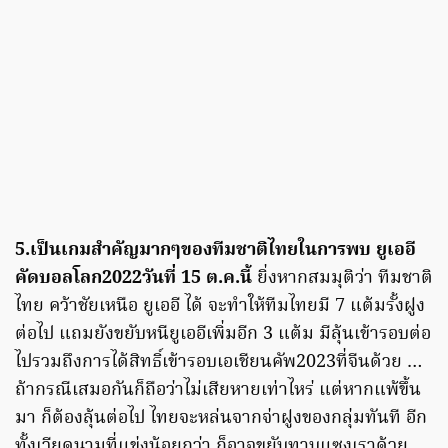
5.เป็นเกมสำคัญมากๆของทีมชาติไทยในการพบ ยูเออี
คัดบอลโลก2022วันที่ 15 ต.ค.นี้
ยิ่งหากสมมุติว่า ทีมชาติ
ไทย คว้าชัยเหนือ ยูเออี ได้ จะทำให้ทีมไทยมี 7 แต้มรั้งฝูง
ต่อไป แถมยังขยับหนียูเออีเพิ่มอีก 3 แต้ม มีลุ้นเข้ารอบต่อ
ไปรวมถึงการได้สิทธิ์เข้ารอบเอเชียนคัพ2023ที่จีนด้วย …
ถ้ากรณีเสมอกันก็ถือว่าไม่เสียหายเท่าไหร่ แต่หากแพ้ขึ้น
มา ก็ต้องลุ้นต่อไป ไทยจะหล่นจากจ่าฝูงของกลุ่มทันที อีก
ทั้งเวียดนามที่แข่งน้อยกว่า ก็อาจขยับทาบแซงเราด้วย