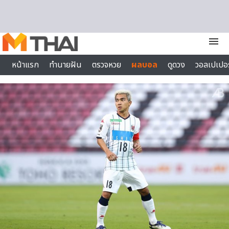
Skip to content
menu
หน้าแรก
ทำนายฝัน
ตรวจหวย
ผลบอล
ดูดวง
วอลเปเปอร
ไลฟ์สไตล์