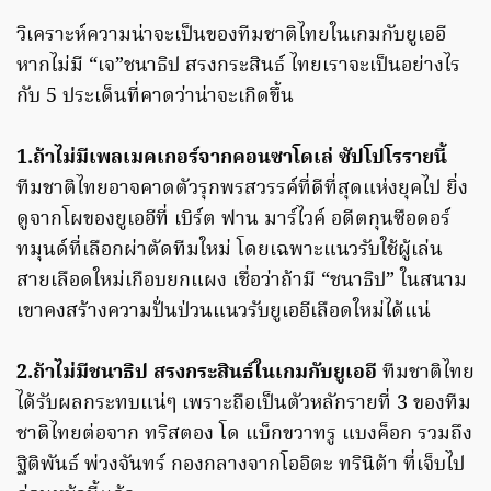
วิเคราะห์ความน่าจะเป็นของทีมชาติไทยในเกมกับยูเออี
หากไม่มี “เจ”ชนาธิป สรงกระสินธ์ ไทยเราจะเป็นอย่างไร
กับ 5 ประเด็นที่คาดว่าน่าจะเกิดขึ้น
1.ถ้าไม่มีเพลเมคเกอร์จากคอนซาโดเล่ ซัปโปโรรายนี้
ทีมชาติไทยอาจคาดตัวรุกพรสวรรค์ที่ดีที่สุดแห่งยุคไป ยิ่ง
ดูจากโผของยูเออีที่ เบิร์ต ฟาน มาร์ไวค์ อดีตกุนซือดอร์
ทมุนด์ที่เลือกผ่าตัดทีมใหม่ โดยเฉพาะแนวรับใช้ผู้เล่น
สายเลือดใหม่เกือบยกแผง เชื่อว่าถ้ามี “ชนาธิป” ในสนาม
เขาคงสร้างความปั่นป่วนแนวรับยูเออีเลือดใหม่ได้แน่
2.ถ้าไม่มีชนาธิป สรงกระสินธ์ในเกมกับยูเออี
ทีมชาติไทย
ได้รับผลกระทบแน่ๆ เพราะถือเป็นตัวหลักรายที่ 3 ของทีม
ชาติไทยต่อจาก ทริสตอง โด แบ็กขวาทรู แบงค็อก รวมถึง
ฐิติพันธ์ พ่วงจันทร์ กองกลางจากโออิตะ ทรินิต้า ที่เจ็บไป