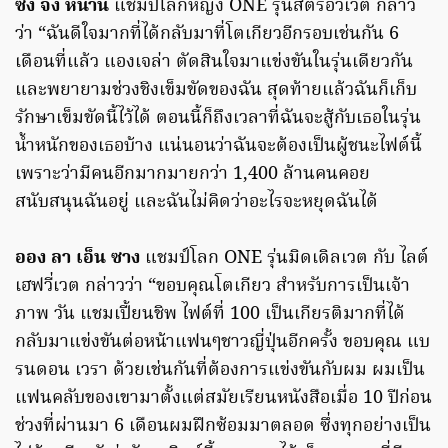
ซง จิง หนาน
แชมป์โลกหญิง ONE รุ่นสตรอว์เวต กล่าว
ว่า “ฉันดีใจมากที่ได้กลับมาที่โตเกียวอีกรอบเช่นกัน 6
เดือนที่แล้ว แองเจล่า ตัดสินใจมาแข่งขันในรุ่นเดียวกัน
และพยายามช่วงชิงเข็มขัดของฉัน สุดท้ายแล้วฉันก็เก็บ
รักษาเข็มขัดนี้ไว้ได้ ตอนนี้ก็ถึงเวลาที่ฉันจะสู้กับเธอในรุ่น
น้ำหนักของเธอบ้าง แน่นอนว่าฉันจะต้องเป็นผู้ชนะไฟต์นี้
เพราะว่ามีคนอีกมากมายกว่า 1,400 ล้านคนคอย
สนับสนุนฉันอยู่ และฉันไม่คิดว่าอะไรจะหยุดฉันได้
ออง ลา เอ็น ซาง
แชมป์โลก ONE รุ่นมิดเดิลเวต กับ ไลต์
เฮฟวี่เวต กล่าวว่า “ขอบคุณโตเกียว สำหรับการเป็นเจ้า
ภาพ วัน แชมเปี้ยนชิพ ไฟต์ที่ 100 เป็นเกียรติมากที่ได้
กลับมาแข่งขันต่อหน้าแฟนๆชาวญี่ปุ่นอีกครั้ง ขอบคุณ แบ
รนดอน เวรา ด้วยเช่นกันที่ต้องการแข่งขันกับผม ผมเป็น
แฟนคลับของเขามาตั้งแต่สมัยเรียนหนังสือเมื่อ 10 ปีก่อน
ช่วงที่ผ่านมา 6 เดือนผมฝึกซ้อมมาตลอด ซึ่งทุกอย่างเป็น