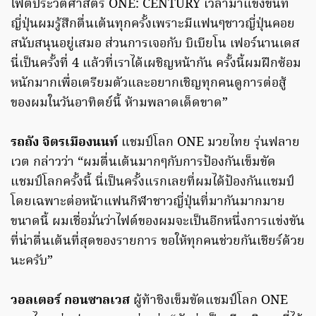
ไฟต์ประวัติศาสตร์ ONE: CENTURY เวลามาแข่งขันที่
ญี่ปุ่นผมรู้สึกตื่นเต้นทุกครั้งเพราะมีแฟนๆชาวญี่ปุ่นคอย
สนับสนุนอยู่เสมอ ส่วนการเจอกับ บิเบียโน เฟอร์นานเดส
นี่เป็นครั้งที่ 4 แล้วที่เราได้เผชิญหน้ากัน ครั้งนี้ผมฝึกซ้อม
หนักมากเพื่อเตรียมตัวและอยากเชิญทุกคนดูการต่อสู้
ของผมในวันอาทิตย์นี้ ห้ามพลาดเด็ดขาด”
รถถัง จิตรเมืองนนท์
แชมป์โลก ONE มวยไทย รุ่นฟลาย
เวต กล่าวว่า “ผมตื่นเต้นมากๆกับการป้องกันเข็มขัด
แชมป์โลกครั้งนี้ นี่เป็นครั้งแรกเลยที่ผมได้ป้องกันแชมป์
โดยเฉพาะต่อหน้าแฟนกีฬาชาวญี่ปุ่นที่มากันมากมาย
ขนาดนี้ ผมเชื่อมั่นว่าไฟต์ของผมจะเป็นอีกหนึ่งการแข่งขัน
ที่น่าตื่นเต้นที่สุดของรายการ ขอให้ทุกคนช่วยกันเชียร์ด้วย
นะครับ”
วอลเตอร์ กอนซาลเวส
ผู้ท้าชิงเข็มขัดแชมป์โลก ONE