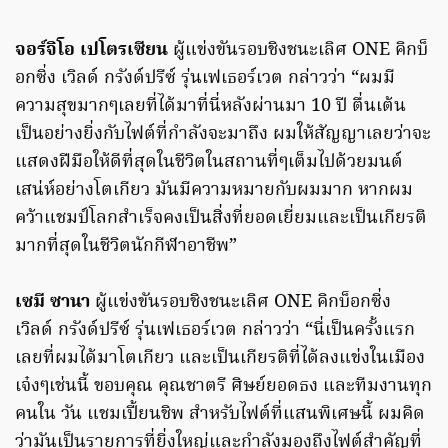
จอร์จิโอ เปโตรเซียน
ผู้แข่งขันรอบชิงชนะเลิศ ONE คิกบ็
อกซิ่ง เวิลด์ กรังด์ปรีซ์ รุ่นเฟเธอร์เวต กล่าวว่า “ผมมี
ความสุขมากๆเลยที่ได้มาที่นี่หลังผ่านมา 10 ปี ตื่นเต้น
เป็นอย่างยิ่งกับไฟต์ที่กำลังจะมาถึง ผมให้สัญญาเลยว่าจะ
แสดงฝีมือให้ดีที่สุดในชีวิตในสถานที่ๆเต็มไปด้วยมนต์
เสน่ห์อย่างโตเกียว มันมีความหมายกับผมมาก หากผม
คว้าแชมป์โลกสำเร็จคงเป็นสิ่งที่ยอดเยี่ยมและเป็นเกียรติ
มากที่สุดในชีวิตนักกีฬาอาชีพ”
เซมี ซานา
ผู้แข่งขันรอบชิงชนะเลิศ ONE คิกบ็อกซิ่ง
เวิลด์ กรังด์ปรีซ์ รุ่นเฟเธอร์เวต กล่าวว่า “นี่เป็นครั้งแรก
เลยที่ผมได้มาโตเกียว และเป็นเกียรติที่ได้ลงแข่งในเมือง
เจ๋งๆเช่นนี้ ขอบคุณ คุณชาตรี ศิษย์ยอดธง และทีมงานทุก
คนใน วัน แชมเปี้ยนชิพ สำหรับไฟต์ที่แสนพิเศษนี้ ผมคิด
ว่ามันเป็นรายการที่ยิ่งใหญ่และกำลังมองถึงไฟต์สำคัญที่