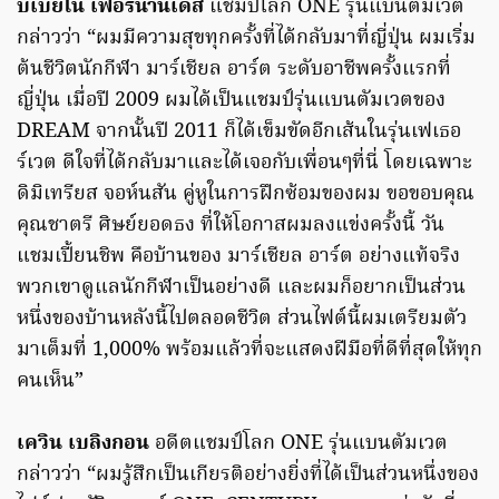
บิเบียโน เฟอร์นานเดส
แชมป์โลก ONE รุ่นแบนตัมเวต
กล่าวว่า “ผมมีความสุขทุกครั้งที่ได้กลับมาที่ญี่ปุ่น ผมเริ่ม
ต้นชีวิตนักกีฬา มาร์เชียล อาร์ต ระดับอาชีพครั้งแรกที่
ญี่ปุ่น เมื่อปี 2009 ผมได้เป็นแชมป์รุ่นแบนตัมเวตของ
DREAM จากนั้นปี 2011 ก็ได้เข็มขัดอีกเส้นในรุ่นเฟเธอ
ร์เวต ดีใจที่ได้กลับมาและได้เจอกับเพื่อนๆที่นี่ โดยเฉพาะ
ดิมิเทรียส จอห์นสัน คู่หูในการฝึกซ้อมของผม ขอขอบคุณ
คุณชาตรี ศิษย์ยอดธง ที่ให้โอกาสผมลงแข่งครั้งนี้ วัน
แชมเปี้ยนชิพ คือบ้านของ มาร์เชียล อาร์ต อย่างแท้จริง
พวกเขาดูแลนักกีฬาเป็นอย่างดี และผมก็อยากเป็นส่วน
หนึ่งของบ้านหลังนี้ไปตลอดชีวิต ส่วนไฟต์นี้ผมเตรียมตัว
มาเต็มที่ 1,000% พร้อมแล้วที่จะแสดงฝีมือที่ดีที่สุดให้ทุก
คนเห็น”
เควิน เบลิงกอน
อดีตแชมป์โลก ONE รุ่นแบนตัมเวต
กล่าวว่า “ผมรู้สึกเป็นเกียรติอย่างยิ่งที่ได้เป็นส่วนหนึ่งของ