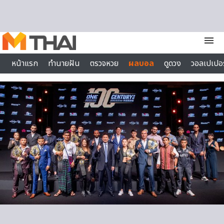
Skip to content
menu
หน้าแรก
ทำนายฝัน
ตรวจหวย
ผลบอล
ดูดวง
วอลเปเปอร
ไลฟ์สไตล์