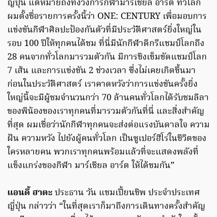
ญี่ปุ่น แต่หมายถึงทั้งวงการกีฬามาร์เชียล อาร์ต ทั่วโลก
ผมตั้งชื่อรายการครั้งนี้ว่า ONE: CENTURY เพื่อมอบการ
แข่งขันกีฬาศิลปะป้องกันตัวที่มีประวัติศาสตร์ยิ่งใหญ่ใน
รอบ 100 ปีให้ทุกคนได้ชม ที่นี่มีนักกีฬาดีกรีแชมป์โลกถึง
28 คนจากทั่วโลกมารวมตัวกัน มีการชิงเข็มขัดแชมป์โลก
7 เส้น และการแข่งขัน 2 ช่วงเวลา ซึ่งไม่เคยเกิดขึ้นมา
ก่อนในประวัติศาสตร์ เราคาดหวังว่าการแข่งขันครั้งยิ่ง
ใหญ่นี้จะมีผู้ชมจำนวนกว่า 70 ล้านคนทั่วโลกได้รับชมลีลา
ของพีน้องของเราทุกคนที่มารวมตัวกันที่นี่ และสิ่งสำคัญ
ที่สุด ผมเชื่อว่านักกีฬาทุกคนจะส่งต่อแรงบันดาลใจ ความ
ฝัน ความหวัง ไปยังผู้คนทั่วโลก เป็นซูเปอร์ฮีโร่ในชีวิตของ
ใครหลายคน พวกเราทุกคนพร้อมแล้วที่จะแสดงพลังที่
แข็งแกร่งของกีฬา มาร์เชียล อาร์ต ให้ได้ชมกัน”
แอนดี้ ฮาตะ
ประธาน วัน แชมเปี้ยนชิพ ประจำประเทศ
ญี่ปุ่น กล่าวว่า “ในที่สุดเราก็มาถึงการเดินทางครั้งสำคัญ