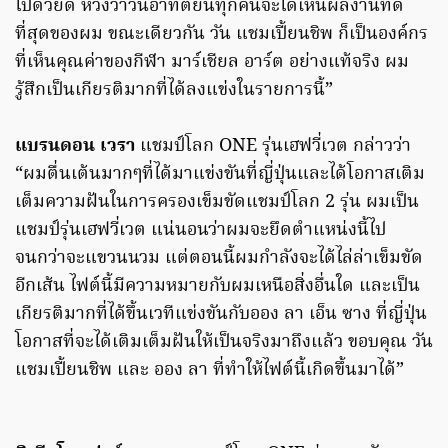
ไปด้วยดี หวังว่าวันอาทิตย์นี้ทุกคนจะได้เห็นผลงานที่ดี
ที่สุดของผม ขณะเดียวกัน วัน แชมเปี้ยนชิพ ก็เป็นองค์กร
ที่เห็นคุณค่าของกีฬา มาร์เชียล อาร์ต อย่างแท้จริง ผม
รู้สึกเป็นเกียรติมากที่ได้ลงแข่งในรายการนี้”
แบรนดอน เวรา
แชมป์โลก ONE รุ่นเฮฟวี่เวต กล่าวว่า
“ผมตื่นเต้นมากๆที่ได้มาแข่งขันที่ญี่ปุ่นและได้โอกาสเติม
เต็มความฝันในการครองเข็มขัดแชมป์โลก 2 รุ่น ผมเป็น
แชมป์รุ่นเฮฟวี่เวต แน่นอนว่าผมจะยึดตำแหน่งนี้ไป
จนกว่าจะแขวนนวม แต่ตอนนี้ผมกำลังจะได้ไล่ล่าเข็มขัด
อีกเส้น ไฟต์นี้มีความหมายกับผมเหนือสิ่งอื่นใด และเป็น
เกียรติมากที่ได้ขึ้นเวทีแข่งขันกับออง ลา เอ็น ซาง ที่ญี่ปุ่น
โอกาสที่จะได้เติมเต็มฝันให้เป็นจริงมาถึงแล้ว ขอบคุณ วัน
แชมเปี้ยนชิพ และ ออง ลา ที่ทำให้ไฟต์นี้เกิดขึ้นมาได้”