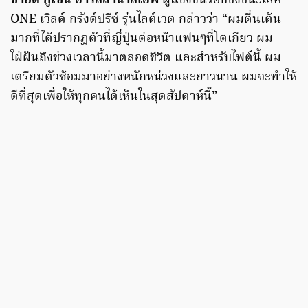
ซายิด กูเซน อาร์สลานาลิเอฟ
ผู้แข่งขันรอบชิงชนะเลิศ
ONE เวิลด์ กรังด์ปรีซ์ รุ่นไลต์เวต กล่าวว่า “ผมตื่นเต้น
มากที่ได้ปรากฏตัวที่ญี่ปุ่นต่อหน้าแฟนๆที่โตเกียว ผม
ใฝ่ฝันถึงช่วงเวลานี้มาตลอดชีวิต และสำหรับไฟต์นี้ ผม
เตรียมตัวซ้อมมาอย่างหนักหน่วงและยาวนาน ผมจะทำให้
ดีที่สุดเพื่อให้ทุกคนได้เห็นในสุดสัปดาห์นี้”