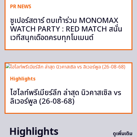
PR NEWS
ซูเปอร์สตาร์ ตบเท้าร่วม MONOMAX
WATCH PARTY : RED MATCH สนั่น
เวทีสนุกเดือดครบทุกโมเมนต์
Highlights
ไฮไลท์พรีเมียร์ลีก ล่าสุด นิวคาสเซิล vs
ลิเวอร์พูล (26-08-68)
Highlights
ดูเพิ่มเติม