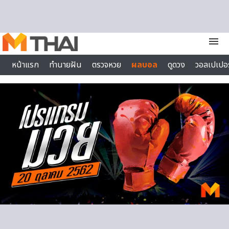
Skip to content
menu
หน้าแรก
ทำนายฝัน
ตรวจหวย
ผลบอล
ดูดวง
วอลเปเปอร
ไลฟ์สไตล์