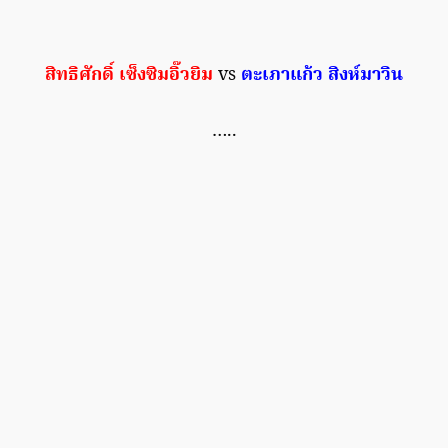
สิทธิศักดิ์ เซ็งซิมอิ๊วยิม
vs
ตะเภาแก้ว สิงห์มาวิน
…..