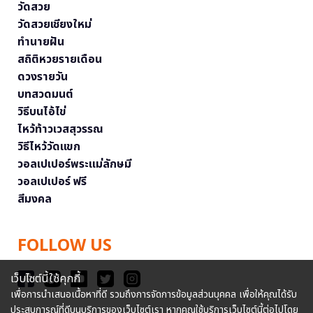
วัดสวย
วัดสวยเชียงใหม่
ทำนายฝัน
สถิติหวยรายเดือน
ดวงรายวัน
บทสวดมนต์
วิธีบนไอ้ไข่
ไหว้ท้าวเวสสุวรรณ
วิธีไหว้วัดแขก
วอลเปเปอร์พระแม่ลักษมี
วอลเปเปอร์ ฟรี
สีมงคล
FOLLOW US
เว็บไซต์นี้ใช้คุกกี้
เพื่อการนำเสนอเนื้อหาที่ดี รวมถึงการจัดการข้อมูลส่วนบุคคล เพื่อให้คุณได้รับ
ประสบการณ์ที่ดีบนบริการของเว็บไซต์เรา หากคุณใช้บริการเว็บไซต์นี้ต่อไปโดย