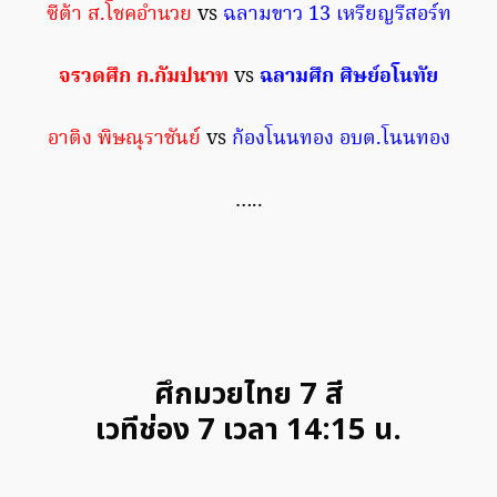
ซีต้า ส.โชคอำนวย
vs
ฉลามขาว 13 เหรียญรีสอร์ท
จรวดศึก ก.กัมปนาท
vs
ฉลามศึก ศิษย์อโนทัย
อาติง พิษณุราชันย์
vs
ก้องโนนทอง อบต.โนนทอง
…..
ศึกมวยไทย 7 สี
เวทีช่อง 7 เวลา 14:15 น.