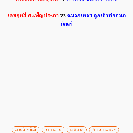
เดชฤทธิ์ ศ.เพ็ญประภา
vs
ฉมวกเพชร ลูกเจ้าพ่อกุมภ
กัณฑ์
มวยไทยวันนี้
ราคามวย
เรตมวย
โปรแกรมมวย