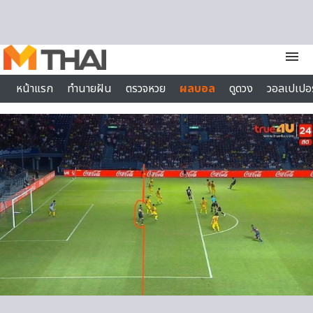
Skip to content
menu
หน้าแรก
ทำนายฝัน
ตรวจหวย
ผลบอล
ดูดวง
วอลเปเปอร
ไลฟ์สไตล์