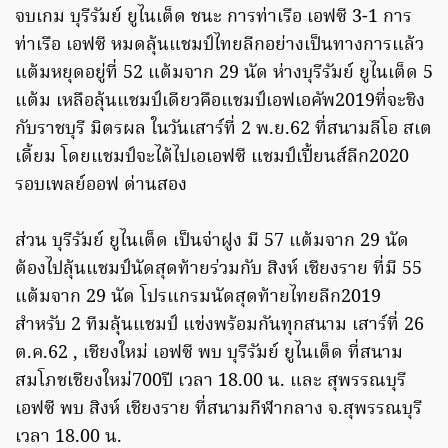
จบเกม บุรีรัมย์ ยูไนเต็ด ชนะ การท่าเรือ เอฟซี 3-1 การ
ท่าเรือ เอฟซี หมดลุ้นแชมป์ไทยลีกอย่างเป็นทางการแล้ว
แต้มหยุดอยู่ที่ 52 แต้มจาก 29 นัด ห่างบุรีรัมย์ ยูไนเต็ด 5
แต้ม เหลือลุ้นแชมป์เดียวคือแชมป์เอฟเอคัพ2019ที่จะชิง
กับราชบุรี มิตรผล ในวันเสาร์ที่ 2 พ.ย.62 ที่สนามลีโอ สเต
เดี้ยม โดยแชมป์จะได้ไปเอเอฟซี แชมป์เปี้ยนส์ลีก2020
รอบเพลย์ออฟ ด่านสอง
ส่วน บุรีรัมย์ ยูไนเต็ด เป็นจ่าฝูง มี 57 แต้มจาก 29 นัด
ต้องไปลุ้นแชมป์นัดสุดท้ายร่วมกับ สิงห์ เชียงราย ที่มี 55
แต้มจาก 29 นัด โปรแกรมนัดสุดท้ายไทยลีก2019
สำหรับ 2 ทีมลุ้นแชมป์ แข่งพร้อมกันทุกสนาม เสาร์ที่ 26
ต.ค.62 , เชียงใหม่ เอฟซี พบ บุรีรัมย์ ยูไนเต็ด ที่สนาม
สมโภชเชียงใหม่700ปี เวลา 18.00 น. และ สุพรรณบุรี
เอฟซี พบ สิงห์ เชียงราย ที่สนามกีฬากลาง จ.สุพรรณบุรี
เวลา 18.00 น.