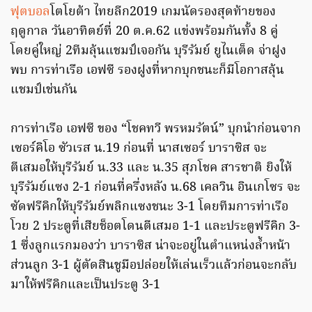
ฟุตบอล
โตโยต้า ไทยลีก2019 เกมนัดรองสุดท้ายของ
ฤดูกาล วันอาทิตย์ที่ 20 ต.ค.62 แข่งพร้อมกันทั้ง 8 คู่
โดยคู่ใหญ่ 2ทีมลุ้นแชมป์เจอกัน บุรีรัมย์ ยูไนเต็ด จ่าฝูง
พบ การท่าเรือ เอฟซี รองฝูงที่หากบุกชนะก็มีโอกาสลุ้น
แชมป์เช่นกัน
การท่าเรือ เอฟซี ของ “โชคทวี พรหมรัตน์” บุกนำก่อนจาก
เซอร์คิโอ ซัวเรส น.19 ก่อนที่ นาสเซอร์ บาราซิส จะ
ตีเสมอให้บุรีรัมย์ น.33 และ น.35 สุภโชค สารชาติ ยิงให้
บุรีรัมย์แซง 2-1 ก่อนที่ครึ่งหลัง น.68 เคลวิน อินเกโซร จะ
ซัดฟรีคิกให้บุรีรัมย์พลิกแซงชนะ 3-1 โดยทีมการท่าเรือ
โวย 2 ประตูที่เสียช็อตโดนตีเสมอ 1-1 และประตูฟรีคิก 3-
1 ซึ่งลูกแรกมองว่า บาราซิส น่าจะอยู่ในตำแหน่งล้ำหน้า
ส่วนลูก 3-1 ผู้ตัดสินชูมือปล่อยให้เล่นเร็วแล้วก่อนจะกลับ
มาให้ฟรีคิกและเป็นประตู 3-1