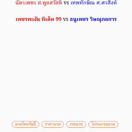
ฉัตรเพชร ส.พูลสวัสดิ์
vs
เทพทักษิณ ศ.ศรสิงห์
เพชรพะงัน ทีเด็ด 99
vs
ธนูเพชร วิษณุกลการ
มวยไทยวันนี้
ราคามวย
เรตมวย
โปรแกรมมวย