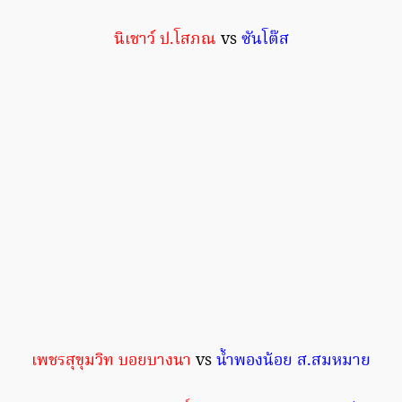
นิเชาว์ ป.โสภณ
vs
ซันโต๊ส
เพชรสุขุมวิท บอยบางนา
vs
น้ำพองน้อย ส.สมหมาย