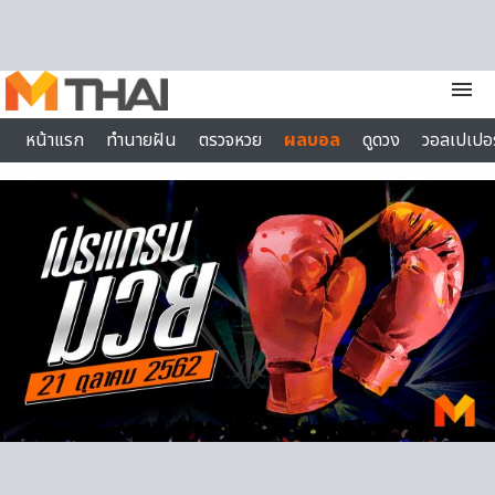
Skip to content
menu
หน้าแรก
ทำนายฝัน
ตรวจหวย
ผลบอล
ดูดวง
วอลเปเปอร
ไลฟ์สไตล์