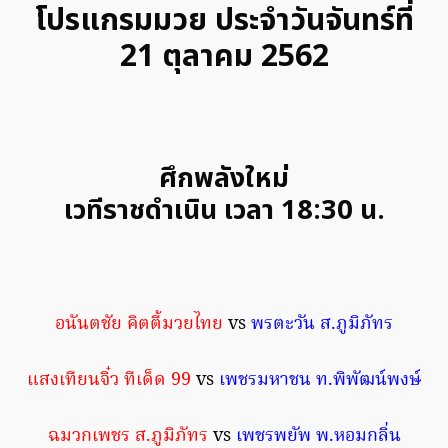
โปรแกรมมวย ประจำวันจันทร์ที่
21 ตุลาคม 2562
ศึกพลังใหม่
เวทีราชดำเนิน เวลา 18:30 น.
อนันตชัย คิตตี้มวยไทย
vs
พรตะวัน ส.ภูมิภัทร
แสงเทียนจิ๋ว ทีเด็ด 99
vs
เพชรมหาชน ท.พิพัฒน์พงษ์
ฉมวกเพชร ส.ภูมิภัทร
vs
เพชรพยัพ พ.หอมกลิ่น