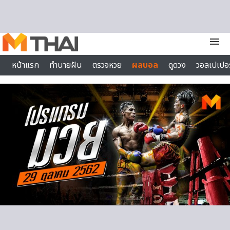
Skip to content
menu
หน้าแรก
ทำนายฝัน
ตรวจหวย
ผลบอล
ดูดวง
วอลเปเปอร
ไลฟ์สไตล์