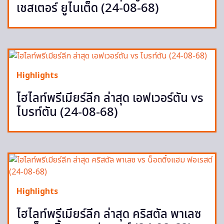
เชสเตอร์ ยูไนเต็ด (24-08-68)
Highlights
ไฮไลท์พรีเมียร์ลีก ล่าสุด เอฟเวอร์ตัน vs
ไบรท์ตัน (24-08-68)
Highlights
ไฮไลท์พรีเมียร์ลีก ล่าสุด คริสตัล พาเลซ