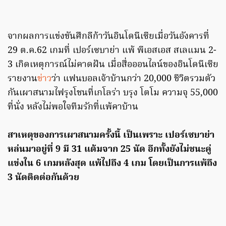
จากผลการแข่งขันศึกลีก้าวันอินโดนีเซียเมื่อวันอังคารที่
29 ต.ค.62 เกมที่ เปอร์เซบาย่า แพ้ พีเอสเอส สเลแมน 2-
3 เกิดเหตุการณ์ไม่คาดฝัน เมื่อสื่อออนไลน์ของอินโดนีเซีย
รายงาน
ข่าว
ว่า แฟนบอลเจ้าบ้านกว่า 20,000 ชีวิตรวมตัว
กันเผาสนามไฟรุงโชนที่เกโลร่า บรุง โตโม ความจุ 55,000
ที่นั่ง หลังไม่พอใจทีมรักที่แพ้คาบ้าน
สาเหตุของการเผาสนามครั้งนี้ เป็นเพราะ เปอร์เซบาย่า
หล่นมาอยู่ที่ 9 มี 31 แต้มจาก 25 นัด อีกทั้งยังไม่ชนะคู่
แข่งใน 6 เกมหลังสุด แพ้ไปถึง 4 เกม โดยเป็นการแพ้ถึง
3 นัดติดต่อกันด้วย