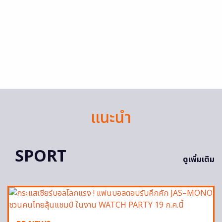
แนะนำ
SPORT
ดูเพิ่มเติม