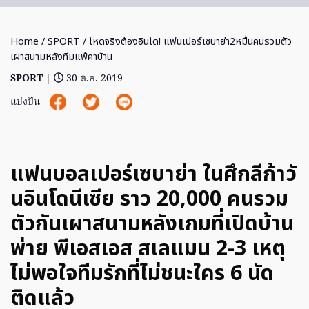
Home
/
SPORT
/ โหดจริงต้องอินโด! แฟนเปอร์เซบาย่า2หมื่นคนรวมตัว
เผาสนามหลังทีมแพ้คาบ้าน
SPORT
|
30 ต.ค. 2019
แบ่งปัน
แฟนบอลเปอร์เซบาย่า ในศึกลีก้าวั
นอินโดนีเซีย ราว 20,000 คนรวม
ตัวกันเผาสนามหลังเกมที่เปิดบ้าน
พ่าย พีเอสเอส สเลแมน 2-3 เหตุ
ไม่พอใจทีมรักที่ไม่ชนะใคร 6 นัด
ติดแล้ว