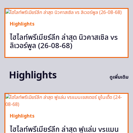
Highlights
ไฮไลท์พรีเมียร์ลีก ล่าสุด นิวคาสเซิล vs
ลิเวอร์พูล (26-08-68)
Highlights
ดูเพิ่มเติม
Highlights
ไฮไลท์พรีเมียร์ลีก ล่าสุด ฟูแล่ม vsแมน