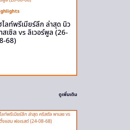
ighlights
ฮไลท์พรีเมียร์ลีก ล่าสุด นิว
าสเซิล vs ลิเวอร์พูล (26-
8-68)
ดูเพิ่มเติม