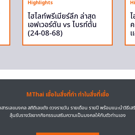
Highlights
H
ู
ไฮไลท์พรีเมียร์ลีก ล่าสุด
ไ
เอฟเวอร์ตัน vs ไบรท์ตัน
ค
(24-08-68)
แ
MThai เชื่อในสิ่งที่ทำ ทำในสิ่งที่เชื่อ
าวสารเลขมงคล สถิติเลขดัง ดวงรายวัน รายเดือน รายปี พร้อมแนะนำวิธีเส
ลุ้นรับรางวัลจากกิจกรรมเสริมความเป็นมงคลให้กับตัวท่านเอง