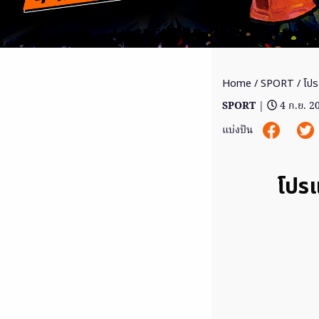
Home
/
SPORT
/ โปร
SPORT
|
4 ก.ย. 2
แบ่งปัน
โปรแ