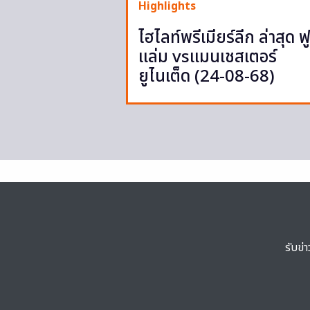
Highlights
ไฮไลท์พรีเมียร์ลีก ล่าสุด ฟ
แล่ม vsแมนเชสเตอร์
ยูไนเต็ด (24-08-68)
รับข่