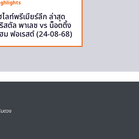
ighlights
ฮไลท์พรีเมียร์ลีก ล่าสุด
ริสตัล พาเลซ vs น็อตติ้ง
ฮม ฟอเรสต์ (24-08-68)
ริมดวง