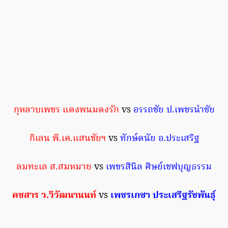
กุหลาบเพชร แดงพนมดงรัก
vs
อรรถชัย ป.เพชรนำชัย
กิเลน พี.เค.แสนชัยฯ
vs
ทักษ์ดนัย อ.ประเสริฐ
ลมทะเล ส.สมหมาย
vs
เพชรสีนิล ศิษย์เชฟบุญธรรม
คชสาร ว.วิวัฒนานนท์
vs
เพชรเกซา ประเสริฐรัชพันธุ์