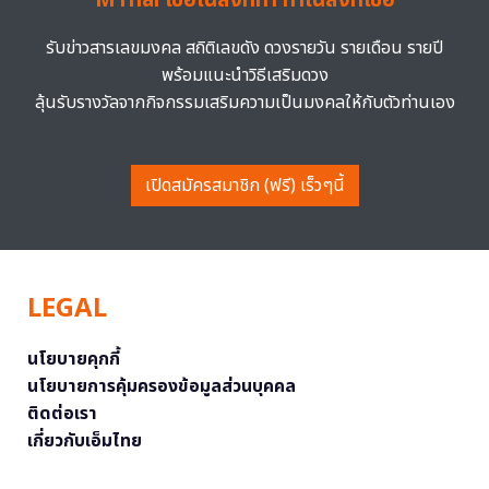
MThai เชื่อในสิ่งที่ทำ ทำในสิ่งที่เชื่อ
รับข่าวสารเลขมงคล สถิติเลขดัง ดวงรายวัน รายเดือน รายปี
พร้อมแนะนำวิธีเสริมดวง
ลุ้นรับรางวัลจากกิจกรรมเสริมความเป็นมงคลให้กับตัวท่านเอง
เปิดสมัครสมาชิก (ฟรี) เร็วๆนี้
LEGAL
นโยบายคุกกี้
นโยบายการคุ้มครองข้อมูลส่วนบุคคล
ติดต่อเรา
เกี่ยวกับเอ็มไทย