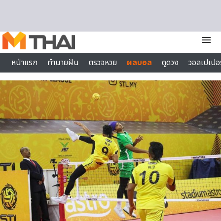
Skip to content
menu
หน้าแรก
ทำนายฝัน
ตรวจหวย
ผลบอล
ดูดวง
วอลเปเปอร
ไลฟ์สไตล์