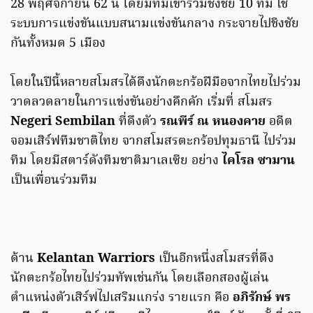
28 พฤศจิกายน 62 นี้ โดยมีทีมเข้าร่วมชิงชัย 10 ทีม ใช้
ระบบการแข่งขันแบบสนามแข่งขันกลาง กระจายไปชิงชัย
กันทั้งหมด 5 เมือง
โดยในปีนี้หลายสโมสรได้ดึงนักตะกร้อฝีมือจากไทยไปร่วม
วาดลวดลายในการแข่งขันอย่างคึกคัก เริ่มที่ สโมสร
Negeri Sembilan
ที่ดึงตัว
รณพีร์ ณ หนองคาย
อดีต
จอมเสิร์ฟทีมชาติไทย จากสโมสรตะกร้อปทุมธานี ไปร่วม
ทีม โดยมีสตาร์ดังทีมชาติมาเลเซีย อย่าง
ไคโรล ซามาน
เป็นเพื่อนร่วมทีม
ด้าน
Kelantan Warriors
เป็นอีกหนึ่งสโมสรที่ดึง
นักตะกร้อไทยไปร่วมทัพเช่นกัน โดยเลือกสองผู้เล่น
ตำแหน่งตัวเสิร์ฟไปเสริมแกร่ง รายแรก คือ
อภิรักษ์ พร