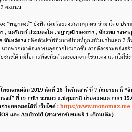
้น 2 คะแนน
ังของ “พญาหงส์” ยังฟิตเต็มร้อยลงสนามทุกคน นำมาโดย
ปรา
า ,
นครินทร์ ประแดงโค , ชฎาวุฒิ ทองขาว , จักรพล วงษา
ล จันทร์ดวง
อดีตตัวเสิร์ฟทีมชาติไทยที่ถูกเสริมมาในเลก 2
 หากพวกเขาต้องการหลุดจากโซนตกชั้น อาจต้องรวมพลังสร้าง
ัยชนะได้ ก็มีโอกาสที่จะถีบตัวเองออกจากโซนแดง แต่ก็ไม่ใช่
ไทยแลนด์ลีก 2019 นัดที่ 16 ในวันเสาร์ ที่ 7 กันยายน นี้ “อ
าหงส์”
ที่ เจ เวนิว นวนคร จ.ปทุมธานี
ถ่ายทอดสด เวลา 15.
่ายทอดสดได้ที่
เว็บไซต์ :
https://www.monomax.me
iOS และ Android
(สามารถรับชมฟรี 1 เดือนเต็ม)