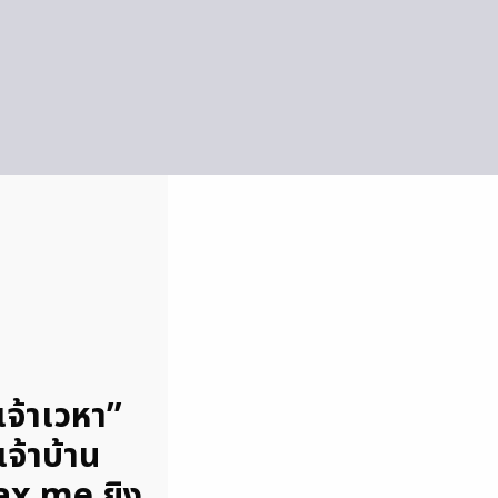
เจ้าเวหา”
เจ้าบ้าน
x.me ยิง