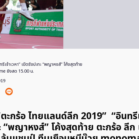
ทรีเจ้าเวหา” เปิดรังปะทะ “พญาหงส์” โค้งสุดท้าย
me ยิงสด 15.00 น.
019
 “ตะกร้อ ไทยแลนด์ลีก 2019” “อินทรี
ะ “พญาหงส์” โค้งสุดท้าย ตะกร้อ ลีก 
ุ้นแชมป์ ทีมเยือนหนีบ๊วย
monoma