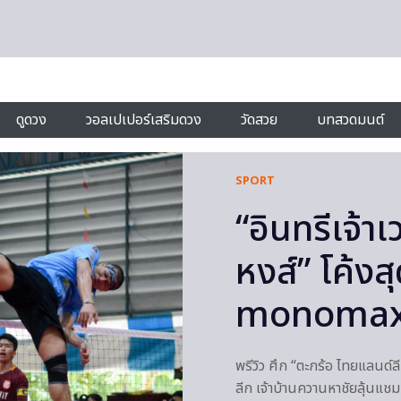
ดูดวง
วอลเปเปอร์เสริมดวง
วัดสวย
บทสวดมนต์
SPORT
“อินทรีเจ้า
หงส์” โค้งส
monomax.
พรีวิว ศึก “ตะกร้อ ไทยแลนด์ล
ลีก เจ้าบ้านควานหาชัยลุ้นแ