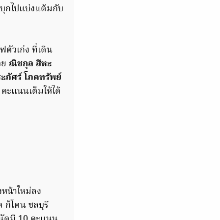
บุกไปแบ่งแต้มกับ
ตัวเก่ง ที่เดิน
้วย
ณิชกุล สีหะ
ะภัศร์ โภคทรัพย์
2 คะแนนเต็มให้ได้
งหน้าใหม่ลง
ด ก็โดน ชลบุรี
 นัดมี 10 คะแนน