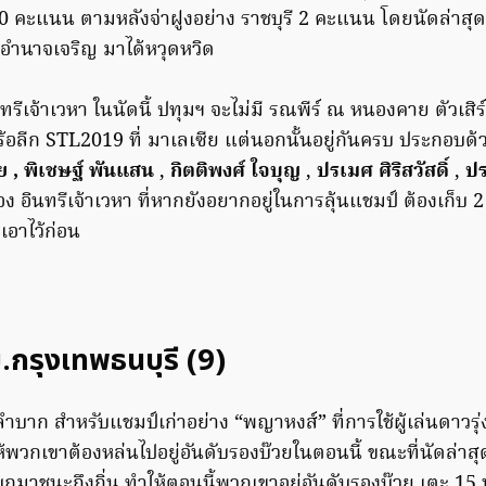
20 คะแนน ตามหลังจ่าฝูงอย่าง ราชบุรี 2 คะแนน โดยนัดล่าสุด
 อำนาจเจริญ มาได้หวุดหวิด
ีเจ้าเวหา ในนัดนี้ ปทุมฯ จะไม่มี รณพีร์ ณ หนองคาย ตัวเสิร์ฟ
้อลีก STL2019 ที่ มาเลเซีย แต่นอกนั้นอยู่กันครบ ประกอบด
ย
,
พิเชษฐ์ พันแสน
,
กิตติพงศ์ ใจบุญ
,
ปรเมศ ศิริสวัสดิ์
,
ปร
อง อินทรีเจ้าเวหา ที่หากยังอยากอยู่ในการลุ้นแชมป์ ต้องเก็บ 
เอาไว้ก่อน
ม.กรุงเทพธนบุรี (9)
ำบาก สำหรับแชมป์เก่าอย่าง “พญาหงส์” ที่การใช้ผู้เล่นดาวรุ่
ให้พวกเขาต้องหล่นไปอยู่อันดับรองบ๊วยในตอนนี้ ขณะที่นัดล่าสุ
บุกมาชนะถึงถิ่น ทำให้ตอนนี้พวกเขาอยู่อันดับรองบ๊วย เตะ 15