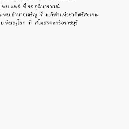
์ พบ แพร่ ที่ รร.กุฉินารายณ์
ษ พบ อำนาจเจริญ ที่ ม.กีฬาแห่งชาติศรีสะเกษ
พบ พิษณุโลก ที่ สโมสรตะกร้อราชบุรี