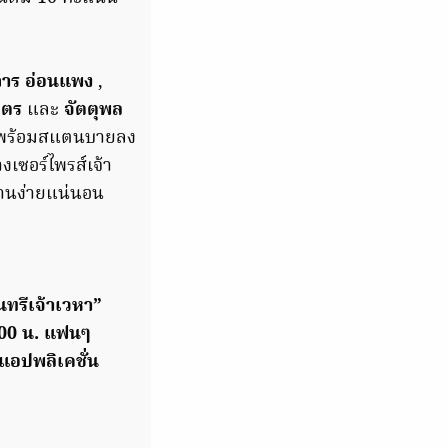
การ อ่อนแพง
,
บุตร
และ
จัตตุพล
 ก็พร้อมสแตนบายลง
เซอร์ไพรส์เจ้า
งานง่ายแน่นอน
ินทรีเจ้าเวหา”
00 น. แฟนๆ
แอปพลิเคชั่น