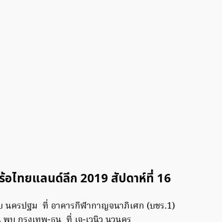
อไทยแลนด์ลีก 2019 สัปดาห์ที่ 16
พบ นครปฐม ที่ อาคารกีฬากาญจนาภิเศก (บชร.1)
ี พบ กรุงเทพ-ธน ที่ เจ-เวนิว นวนคร