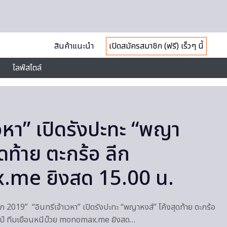
สินค้าแนะนำ
เปิดสมัครสมาชิก (ฟรี) เร็วๆ นี้
ไลฟ์สไตล์
เวหา” เปิดรังปะทะ “พญา
ุดท้าย ตะกร้อ ลีก
me ยิงสด 15.00 น.
ีก 2019” “อินทรีเจ้าเวหา” เปิดรังปะทะ “พญาหงส์” โค้งสุดท้าย ตะกร้อ
ชมป์ ทีมเยือนหนีบ๊วย monomax.me ยิงสด…