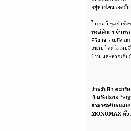
อยู่ห่างโซนรอดชั
ในเกมนี้ ขุมกำล
พงษ์ศักดา จันทริส
ศิริอาจ
รวมถึง
สก
สนาม โดยในเกมนี้
บ้าน และหากเก็บช
สำหรับศึก ตะกร้อ 
เปิดรังปะทะ “พญ
สามารถรับชมแบบถ
MONOMAX ทั้ง 