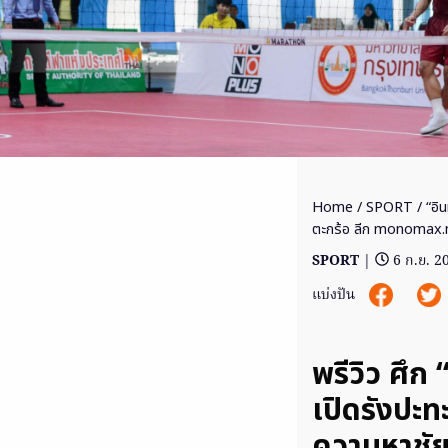
Home
/
SPORT
/ “อิน
ตะกร้อ ลีก monomax.
SPORT
|
6 ก.ย. 2
แบ่งปัน
พรีวิว ศึก
เปิดรังปะท
ควานหาชัยล