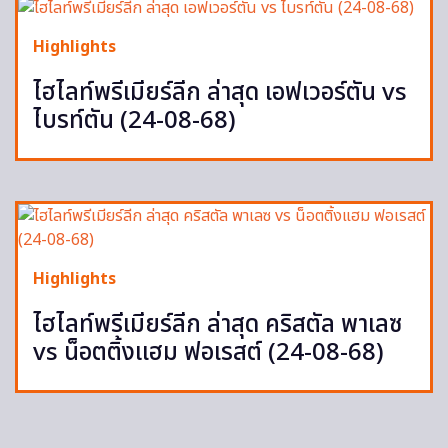
Highlights
ไฮไลท์พรีเมียร์ลีก ล่าสุด เอฟเวอร์ตัน vs
ไบรท์ตัน (24-08-68)
Highlights
ไฮไลท์พรีเมียร์ลีก ล่าสุด คริสตัล พาเลซ
vs น็อตติ้งแฮม ฟอเรสต์ (24-08-68)