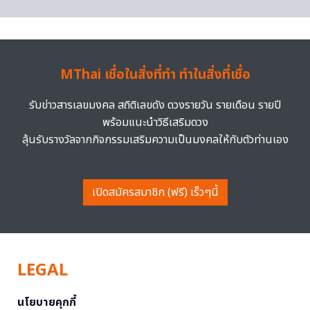
MThai เชื่อในสิ่งที่ทำ ทำในสิ่งที่เชื่อ
รับข่าวสารเลขมงคล สถิติเลขดัง ดวงรายวัน รายเดือน รายปี
พร้อมแนะนำวิธีเสริมดวง
ลุ้นรับรางวัลจากกิจกรรมเสริมความเป็นมงคลให้กับตัวท่านเอง
เปิดสมัครสมาชิก (ฟรี) เร็วๆนี้
LEGAL
นโยบายคุกกี้