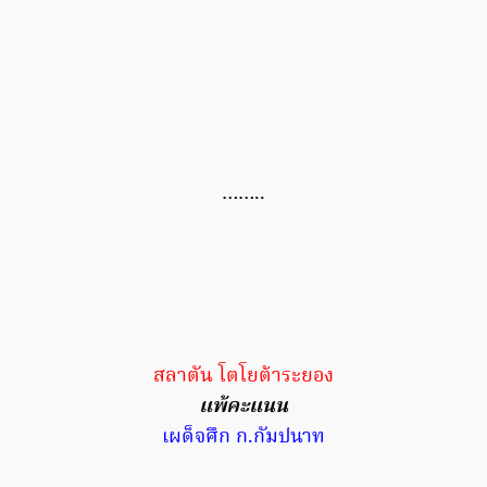
……..
สลาตัน โตโยต้าระยอง
แพ้คะแนน
เผด็จศึก ก.กัมปนาท