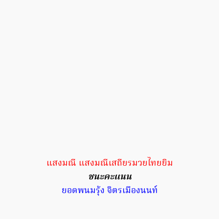
แสงมณี แสงมณีเสถียรมวยไทยยิม
ชนะคะแนน
ยอดพนมรุ้ง จิตรเมืองนนท์