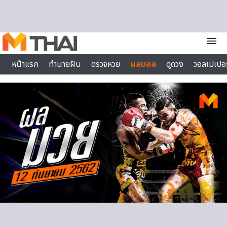
Skip to content
menu
หน้าแรก
ทำนายฝัน
ตรวจหวย
ผลบอล
ดูดวง
วอลเปเปอร
ไลฟ์สไตล์