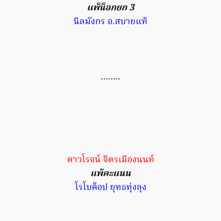
แพ็น็อกยก 3
นิลมังกร อ.สบายแท้
……..
ดาวโรจน์ จิตรเมืองนนท์
แพ้คะแนน
โรโบค็อป ยุทธทุ่งลุง