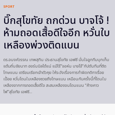
SPORT
บิ๊กสุโขทัย ถกด่วน บาจโจ้ !
ห้ามถอดเสื้อดีใจอีก หวั่นใบ
เหลืองพ่วงติดแบน
ดร.อนงค์วรรณ เทพสุทิน ประธานสุโขทัย เอฟซี มั่นใจลูกทีมบุกเก็บ
แต้มถิ่นชัยนาท ฮอร์นบิลได้แน่ แม้ไร้”จอห์น บาจโจ้”กัปตันทีมที่ติด
โทษแบน เตรียมเรียกเจ้าตัวคุย ให้ระวังเรื่องการทำผิดกติกาเรื่อย
เปื่อย หวั่นโดนใบเหลืองซวยถึงโทษแบน เหมือนกับครั้งนี้ที่โดนใบ
เหลืองจากการถอดเสื้อดีใจ สะสมเหลืองจนโดนแบน “ค้างคาว
ไฟ”สุโขทัย เอฟซี…