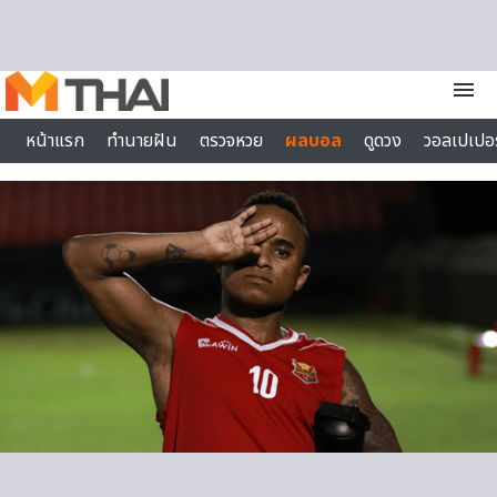
Skip to content
menu
หน้าแรก
ทำนายฝัน
ตรวจหวย
ผลบอล
ดูดวง
วอลเปเปอร
ไลฟ์สไตล์