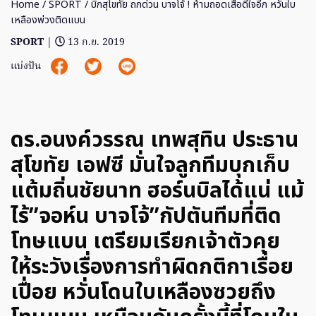
Home
/
SPORT
/ บิ๊กสุโขทัย ถกด่วน บาจโจ้ ! ห้ามถอดเสื้อดีใจอีก หวั่นใบ
เหลืองพ่วงติดแบน
SPORT
|
13 ก.ย. 2019
แบ่งปัน
ดร.อนงค์วรรณ เทพสุทิน ประธาน
สุโขทัย เอฟซี มั่นใจลูกทีมบุกเก็บ
แต้มถิ่นชัยนาท ฮอร์นบิลได้แน่ แม้
ไร้”จอห์น บาจโจ้”กัปตันทีมที่ติด
โทษแบน เตรียมเรียกเจ้าตัวคุย
ให้ระวังเรื่องการทำผิดกติกาเรื่อย
เปื่อย หวั่นโดนใบเหลืองซวยถึง