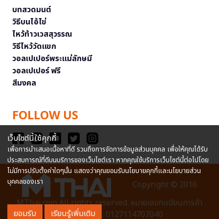
บทสวดมนต์
วิธีบนไอ้ไข่
ไหว้ท้าวเวสสุวรรณ
วิธีไหว้วัดแขก
วอลเปเปอร์พระแม่ลักษมี
วอลเปเปอร์ ฟรี
สีมงคล
FOLLOW US
เว็บไซต์นี้ใช้คุกกี้
เพื่อการนำเสนอเนื้อหาที่ดี รวมถึงการจัดการข้อมูลส่วนบุคคล เพื่อให้คุณได้รับ
ประสบการณ์ที่ดีบนบริการของเว็บไซต์เรา หากคุณใช้บริการเว็บไซต์นี้ต่อไปโดย
ไม่มีการปรับตั้งค่าใดๆนั้น แสดงว่าคุณยอมรับนโยบายคุกกี้และนโยบายส่วน
บุคคลของเรา
Copyright © 2016
MThai.com All rights reserved. หมายเลขทะเบียนการค้า
ยอมรับ
เรียนรู้เพิ่มเติม
อิเล็กทรอนิกส์ : 0127114707040