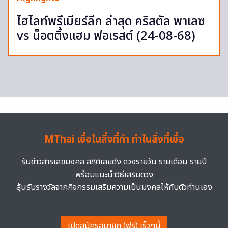
ไฮไลท์พรีเมียร์ลีก ล่าสุด คริสตัล พาเลซ
vs น็อตติ้งแฮม ฟอเรสต์ (24-08-68)
MThai เชื่อในสิ่งที่ทำ ทำในสิ่งที่เชื่อ
รับข่าวสารเลขมงคล สถิติเลขดัง ดวงรายวัน รายเดือน รายปี
พร้อมแนะนำวิธีเสริมดวง
ลุ้นรับรางวัลจากกิจกรรมเสริมความเป็นมงคลให้กับตัวท่านเอง
เปิดสมัครสมาชิก (ฟรี) เร็วๆนี้