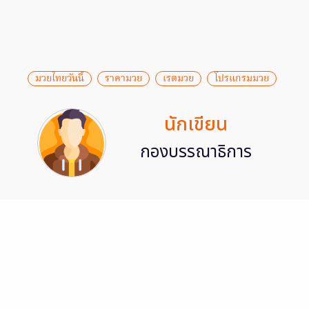
มวยไทยวันนี้
ราคามวย
เรตมวย
โปรแกรมมวย
นักเขียน
กองบรรณาธิการ