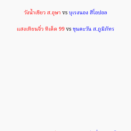
วังน้ำเขียว ส.อุษา
vs
บุเรงนอง สีโอปอล
แสงเทียนจิ๋ว ทีเด็ด 99
vs
ขุนตะวัน ส.ภูมิภัทร