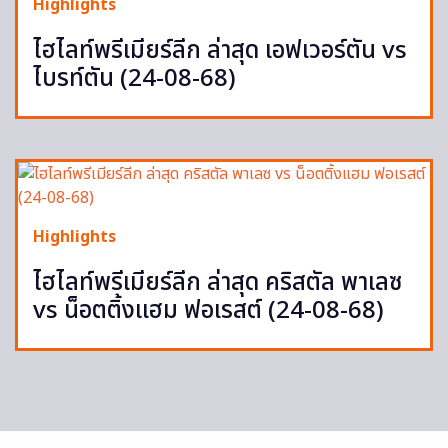
Highlights
ไฮไลท์พรีเมียร์ลีก ล่าสุด เอฟเวอร์ตัน vs
ไบรท์ตัน (24-08-68)
Highlights
ไฮไลท์พรีเมียร์ลีก ล่าสุด คริสตัล พาเลซ
vs น็อตติ้งแฮม ฟอเรสต์ (24-08-68)