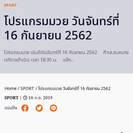
SPORT
โปรแกรมมวย วันจันทร์ที่
16 กันยายน 2562
โปรแกรมมวย ประจำวันจันทร์ที่ 16 กันยายน 2562 ศึกส.สมหมาย
เวทีราชดำเนิน เวลา 18:30 น. แจ๊ค…
Home
/
SPORT
/ โปรแกรมมวย วันจันทร์ที่ 16 กันยายน 2562
SPORT
|
16 ก.ย. 2019
แบ่งปัน