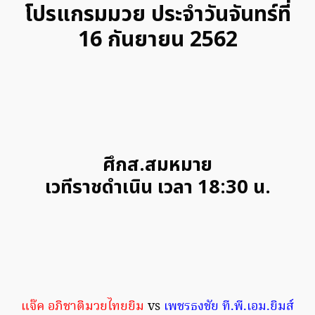
โปรแกรมมวย ประจำวันจันทร์ที่
16 กันยายน 2562
ศึกส.สมหมาย
เวทีราชดำเนิน เวลา 18:30 น.
แจ๊ค อภิชาติมวยไทยยิม
vs
เพชรธงชัย ที.พี.เอม.ยิมส์