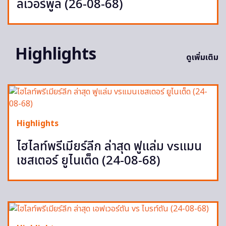
ลิเวอร์พูล (26-08-68)
Highlights
ดูเพิ่มเติม
Highlights
ไฮไลท์พรีเมียร์ลีก ล่าสุด ฟูแล่ม vsแมน
เชสเตอร์ ยูไนเต็ด (24-08-68)