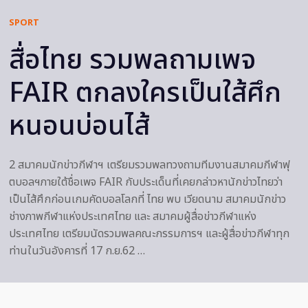
SPORT
สื่อไทย รวมพลถามเพจ
FAIR ตกลงใครเป็นใส้ศึก
หนอนบ่อนไส้
2 สมาคมนักข่าวกีฬาฯ เตรียมรวมพลทวงถามทีมงานสมาคมกีฬาฟุ
ตบอลฯภายใต้ชื่อเพจ FAIR กับประเด็นที่เคยกล่าวหานักข่าวไทยว่า
เป็นไส้ศึกก่อนเกมคัดบอลโลกที่ ไทย พบ เวียดนาม สมาคมนักข่าว
ช่างภาพกีฬาแห่งประเทศไทย และ สมาคมผู้สื่อข่าวกีฬาแห่ง
ประเทศไทย เตรียมนัดรวมพลคณะกรรมการฯ และผู้สื่อข่าวกีฬาทุก
ท่านในวันอังคารที่ 17 ก.ย.62 …