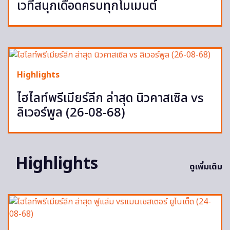
เวทีสนุกเดือดครบทุกโมเมนต์
Highlights
ไฮไลท์พรีเมียร์ลีก ล่าสุด นิวคาสเซิล vs
ลิเวอร์พูล (26-08-68)
Highlights
ดูเพิ่มเติม