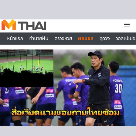
Skip to content
menu
หน้าแรก
ทำนายฝัน
ตรวจหวย
ผลบอล
ดูดวง
วอลเปเปอร
ไลฟ์สไตล์