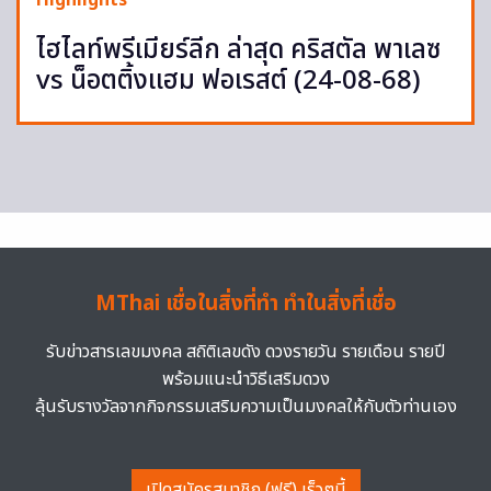
ไฮไลท์พรีเมียร์ลีก ล่าสุด คริสตัล พาเลซ
vs น็อตติ้งแฮม ฟอเรสต์ (24-08-68)
MThai เชื่อในสิ่งที่ทำ ทำในสิ่งที่เชื่อ
รับข่าวสารเลขมงคล สถิติเลขดัง ดวงรายวัน รายเดือน รายปี
พร้อมแนะนำวิธีเสริมดวง
ลุ้นรับรางวัลจากกิจกรรมเสริมความเป็นมงคลให้กับตัวท่านเอง
เปิดสมัครสมาชิก (ฟรี) เร็วๆนี้