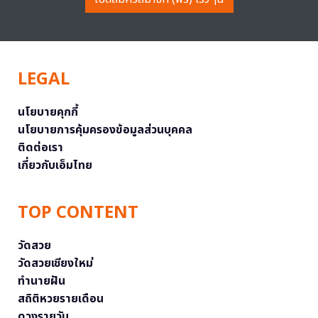
LEGAL
นโยบายคุกกี้
นโยบายการคุ้มครองข้อมูลส่วนบุคคล
ติดต่อเรา
เกี่ยวกับเอ็มไทย
TOP CONTENT
วัดสวย
วัดสวยเชียงใหม่
ทำนายฝัน
สถิติหวยรายเดือน
ดวงรายวัน