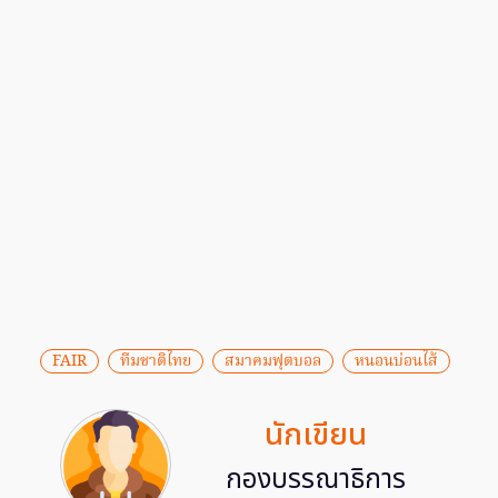
FAIR
ทีมชาติไทย
สมาคมฟุตบอล
หนอนบ่อนไส้
นักเขียน
กองบรรณาธิการ