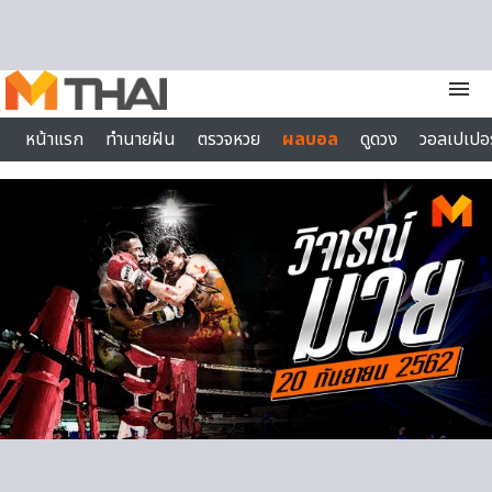
Skip to content
menu
หน้าแรก
ทำนายฝัน
ตรวจหวย
ผลบอล
ดูดวง
วอลเปเปอร
ไลฟ์สไตล์