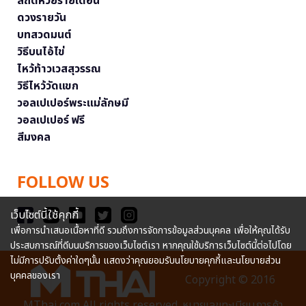
สถิติหวยรายเดือน
ดวงรายวัน
บทสวดมนต์
วิธีบนไอ้ไข่
ไหว้ท้าวเวสสุวรรณ
วิธีไหว้วัดแขก
วอลเปเปอร์พระแม่ลักษมี
วอลเปเปอร์ ฟรี
สีมงคล
FOLLOW US
เว็บไซต์นี้ใช้คุกกี้
เพื่อการนำเสนอเนื้อหาที่ดี รวมถึงการจัดการข้อมูลส่วนบุคคล เพื่อให้คุณได้รับ
ประสบการณ์ที่ดีบนบริการของเว็บไซต์เรา หากคุณใช้บริการเว็บไซต์นี้ต่อไปโดย
ไม่มีการปรับตั้งค่าใดๆนั้น แสดงว่าคุณยอมรับนโยบายคุกกี้และนโยบายส่วน
บุคคลของเรา
Copyright © 2016
MThai.com All rights reserved. หมายเลขทะเบียนการค้า