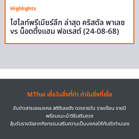
Highlights
ไฮไลท์พรีเมียร์ลีก ล่าสุด คริสตัล พาเลซ
vs น็อตติ้งแฮม ฟอเรสต์ (24-08-68)
MThai เชื่อในสิ่งที่ทำ ทำในสิ่งที่เชื่อ
รับข่าวสารเลขมงคล สถิติเลขดัง ดวงรายวัน รายเดือน รายปี
พร้อมแนะนำวิธีเสริมดวง
ลุ้นรับรางวัลจากกิจกรรมเสริมความเป็นมงคลให้กับตัวท่านเอง