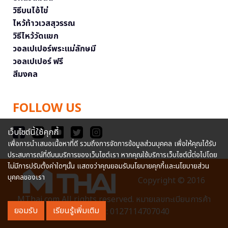
วิธีบนไอ้ไข่
ไหว้ท้าวเวสสุวรรณ
วิธีไหว้วัดแขก
วอลเปเปอร์พระแม่ลักษมี
วอลเปเปอร์ ฟรี
สีมงคล
FOLLOW US
เว็บไซต์นี้ใช้คุกกี้
เพื่อการนำเสนอเนื้อหาที่ดี รวมถึงการจัดการข้อมูลส่วนบุคคล เพื่อให้คุณได้รับ
ประสบการณ์ที่ดีบนบริการของเว็บไซต์เรา หากคุณใช้บริการเว็บไซต์นี้ต่อไปโดย
ไม่มีการปรับตั้งค่าใดๆนั้น แสดงว่าคุณยอมรับนโยบายคุกกี้และนโยบายส่วน
บุคคลของเรา
Copyright © 2016
MThai.com All rights reserved. หมายเลขทะเบียนการค้า
ยอมรับ
เรียนรู้เพิ่มเติม
อิเล็กทรอนิกส์ : 0127114707040