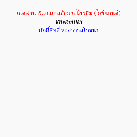
สเตฟาน พี.เค.แสนชัยมวยไทยยิม (ไอซ์แลนด์)
ชนะคะแนน
ศักดิ์สิทธิ์ หอยหวานโภชนา