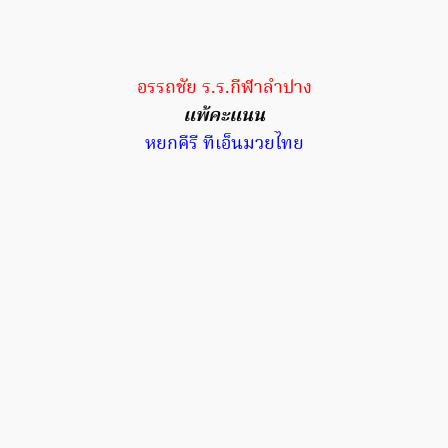
อรรถชัย ร.ร.กีฬาลำปาง
แพ้คะแนน
หยกคีรี ทีเอ็นมวยไทย