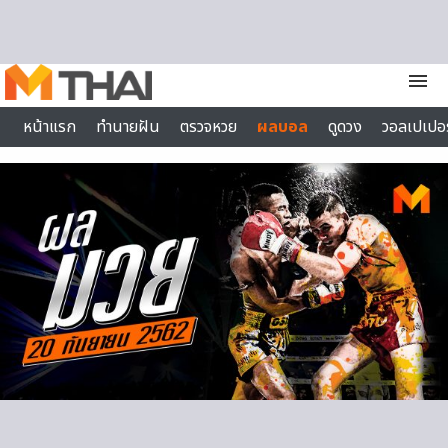
Skip to content
menu
หน้าแรก
ทำนายฝัน
ตรวจหวย
ผลบอล
ดูดวง
วอลเปเปอร
ไลฟ์สไตล์