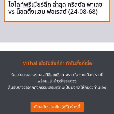
ไฮไลท์พรีเมียร์ลีก ล่าสุด คริสตัล พาเลซ
vs น็อตติ้งแฮม ฟอเรสต์ (24-08-68)
MThai เชื่อในสิ่งที่ทำ ทำในสิ่งที่เชื่อ
รับข่าวสารเลขมงคล สถิติเลขดัง ดวงรายวัน รายเดือน รายปี
พร้อมแนะนำวิธีเสริมดวง
ลุ้นรับรางวัลจากกิจกรรมเสริมความเป็นมงคลให้กับตัวท่านเอง
เปิดสมัครสมาชิก (ฟรี) เร็วๆนี้