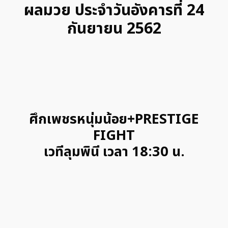
ผลมวย ประจำวันอังคารที่ 24
กันยายน 2562
ศึกเพชรหนุ่มน้อย+PRESTIGE
FIGHT
เวทีลุมพินี เวลา 18:30 น.