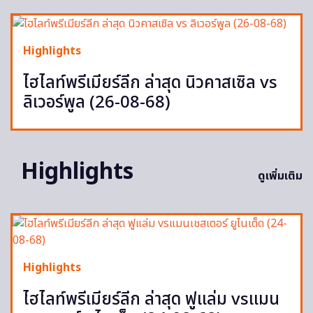
Highlights
ไฮไลท์พรีเมียร์ลีก ล่าสุด นิวคาสเซิล vs
ลิเวอร์พูล (26-08-68)
Highlights
ดูเพิ่มเติม
Highlights
ไฮไลท์พรีเมียร์ลีก ล่าสุด ฟูแล่ม vsแมน