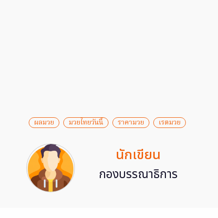
ผลมวย
มวยไทยวันนี้
ราคามวย
เรตมวย
นักเขียน
กองบรรณาธิการ