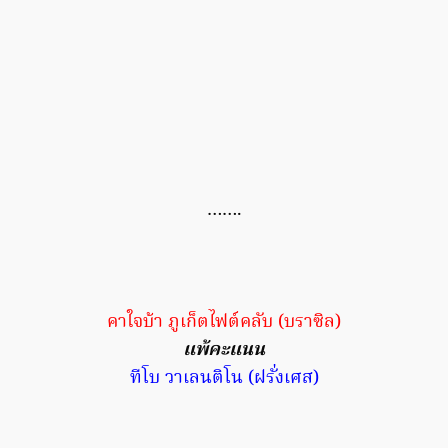
…….
คาใจบ้า ภูเก็ตไฟต์คลับ (บราซิล)
แพ้คะแนน
ทีโบ วาเลนติโน (ฝรั่งเศส)