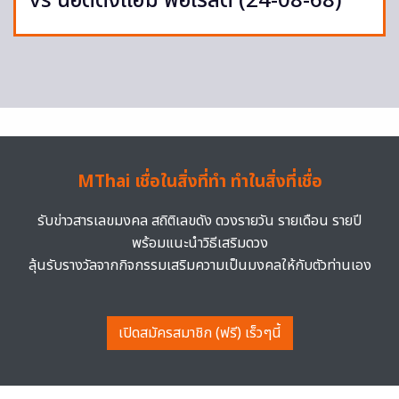
vs น็อตติ้งแฮม ฟอเรสต์ (24-08-68)
MThai เชื่อในสิ่งที่ทำ ทำในสิ่งที่เชื่อ
รับข่าวสารเลขมงคล สถิติเลขดัง ดวงรายวัน รายเดือน รายปี
พร้อมแนะนำวิธีเสริมดวง
ลุ้นรับรางวัลจากกิจกรรมเสริมความเป็นมงคลให้กับตัวท่านเอง
เปิดสมัครสมาชิก (ฟรี) เร็วๆนี้