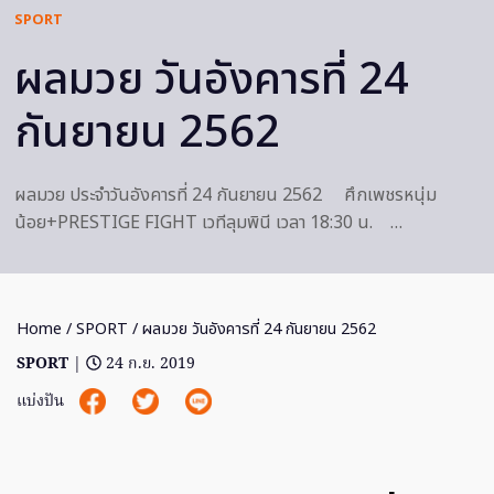
SPORT
ผลมวย วันอังคารที่ 24
กันยายน 2562
ผลมวย ประจำวันอังคารที่ 24 กันยายน 2562 ศึกเพชรหนุ่ม
น้อย+PRESTIGE FIGHT เวทีลุมพินี เวลา 18:30 น. …
Home
/
SPORT
/ ผลมวย วันอังคารที่ 24 กันยายน 2562
SPORT
|
24 ก.ย. 2019
แบ่งปัน