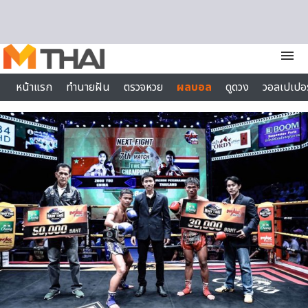
Skip to content
menu
หน้าแรก
ทำนายฝัน
ตรวจหวย
ผลบอล
ดูดวง
วอลเปเปอร
ไลฟ์สไตล์